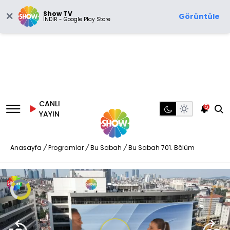
Show TV
Görüntüle
İNDİR - Google Play Store
CANLI
5
YAYIN
Anasayfa
/
Programlar
/
Bu Sabah
/
Bu Sabah 701. Bölüm