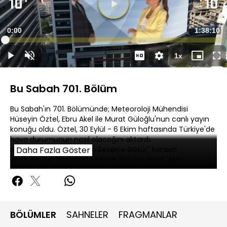
Süre
0:00
Toplam
1:38:10
Yüklendi
:
0.19%
Süre
1x
Duraklat
Sesi
Oynatma
Mini
Ta
Aç
Hızı
oynatıcı
Ek
Bu Sabah 701. Bölüm
Bu Sabah'ın 701. Bölümünde; Meteoroloji Mühendisi
Hüseyin Öztel, Ebru Akel ile Murat Güloğlu'nun canlı yayın
konuğu oldu. Öztel, 30 Eylül - 6 Ekim haftasında Türkiye'de
hava durumunun nasıl olacağını aktardı.
Hande Yener "Hande Bizi Sezen'e Götür" konseri
Daha Fazla Göster
verdi. Konser esnasında Sezen Aksu'yu aradı. Aksu,
sahnelere geri dönüp dönmeyeceğiyle ilgili açıklama yaptı.
BÖLÜMLER
SAHNELER
FRAGMANLAR