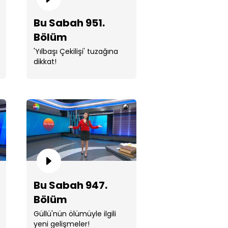
Bu Sabah 951.
Bölüm
'Yılbaşı Çekilişi' tuzağına
 Sabah 949. Bölüm
dikkat!
 Sabah 948. Bölüm
Bu Sabah 947.
Bölüm
Güllü'nün ölümüyle ilgili
yeni gelişmeler!