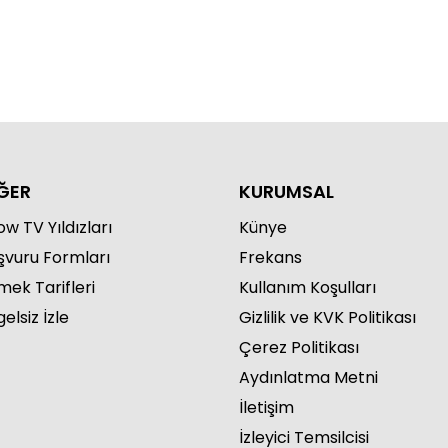
 Sabah 945. Bölüm
ĞER
KURUMSAL
w TV Yıldızları
Künye
şvuru Formları
Frekans
 Sabah 944. Bölüm
mek Tarifleri
Kullanım Koşulları
elsiz İzle
Gizlilik ve KVK Politikası
Çerez Politikası
Aydınlatma Metni
İletişim
İzleyici Temsilcisi