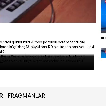
Oynatma
Hızı
Bu
ayılı günler kala kurban pazarları hareketlendi. Sıkı
larda küçükbaş 13, büyükbaş 120 bin liradan başlıyor... Peki
eli?
 Berfu Yenenler'in açıklamaları sosyal medyada çok
Yenenler ve Hülya Avşar arasındaki polemikle ilgili
Bu
R
FRAGMANLAR