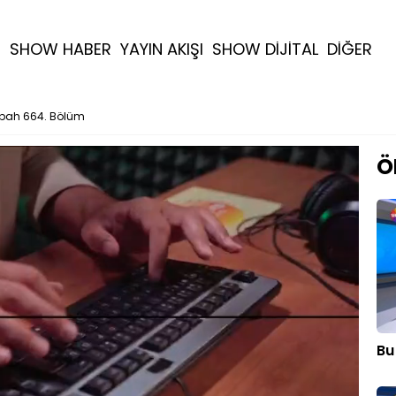
R
SHOW HABER
YAYIN AKIŞI
SHOW DİJİTAL
DİĞER
bah 664. Bölüm
Ö
Bu