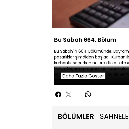
Yüklendi
:
0.74%
Sessiz
Bu Sabah 664. Bölüm
Bu Sabah'ın 664. Bölümünde; Bayrama s
pazarlıklar şimdiden başladı. Kurbanlık
kurbanlık seçerken nelere dikkat etm
Hülya Avşar'ın programına konuk olan
konuşulmuştu. Eser Yenenler de Berfu 
Daha Fazla Göster
sorulan sorulara yanıt verdi.
BÖLÜMLER
SAHNELE