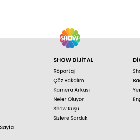
Bu
SHOW DİJİTAL
Dİ
Röportaj
Sho
Çöz Bakalım
Ba
Bu
Kamera Arkası
Ye
Neler Oluyor
Eng
Show Kuşu
Sizlere Sorduk
 Sayfa