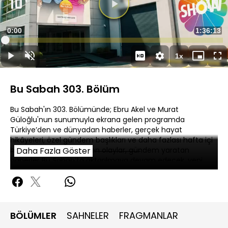
Süre
0:00
Toplam
1:36:13
Yüklendi
:
0.17%
Süre
1x
Duraklat
Sesi
Oynatma
Mini
Ta
Aç
Hızı
oynatıcı
Ek
Bu Sabah 303. Bölüm
Bu Sabah'ın 303. Bölümünde; Ebru Akel ve Murat
Güloğlu'nun sunumuyla ekrana gelen programda
Türkiye’den ve dünyadan haberler, gerçek hayat
hikâyeleri, özel gündem başlıkları ve daha fazlası hafta içi
her gün sizlerle. İlgi çeken olaylar, gündem yaratan
Daha Fazla Göster
haberler Bu Sabah’ta aktarılmaya devam edecek, yeni
sezonda da hafta içi sabahlarınızın vazgeçilmezi olmayı
sürdürecek. Satır aralarında kalan başlıklarla, görünenin
arkasında olan bitene farklı yorumlarla güne Show TV’de
başlayın.
BÖLÜMLER
SAHNELER
FRAGMANLAR