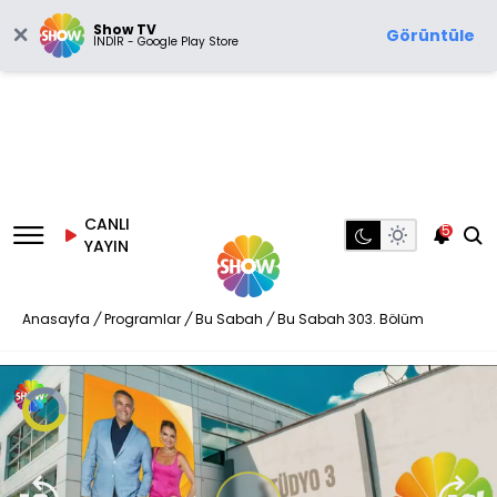
Show TV
Görüntüle
İNDİR - Google Play Store
CANLI
5
YAYIN
Anasayfa
/
Programlar
/
Bu Sabah
/
Bu Sabah 303. Bölüm