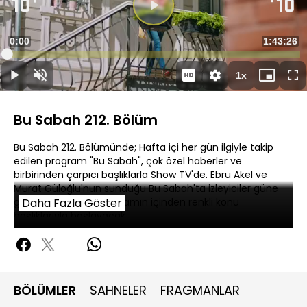
Videoyu
Oynat
Süre
0:00
Toplam
1:43:26
Yüklendi
:
0.18%
Süre
1x
Oynat
Sesi
Oynatma
Mini
Ta
Aç
Hızı
oynatıcı
Ek
Bu Sabah 212. Bölüm
Bu Sabah 212. Bölümünde; Hafta içi her gün ilgiyle takip
edilen program "Bu Sabah", çok özel haberler ve
birbirinden çarpıcı başlıklarla Show TV'de. Ebru Akel ve
Murat Güloğlu'nun sunduğu Bu Sabah'ta izleyiciler güne
güncel haberler ve yaşamın içinden renkli konu
Daha Fazla Göster
başlıklarıyla başlayacak.
BÖLÜMLER
SAHNELER
FRAGMANLAR