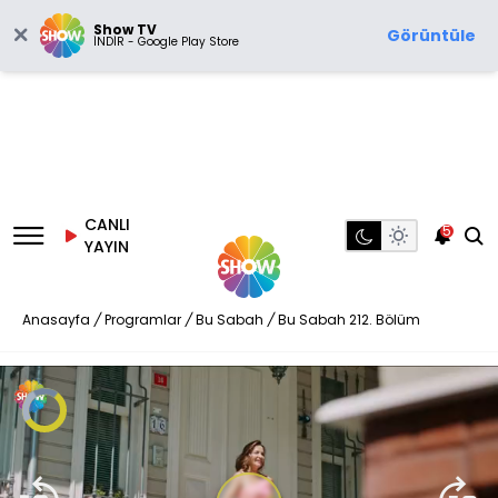
Show TV
Görüntüle
İNDİR - Google Play Store
CANLI
5
YAYIN
Anasayfa
/
Programlar
/
Bu Sabah
/
Bu Sabah 212. Bölüm
Video
Oynatıcısı
yükleniyor.