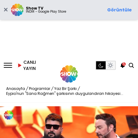
Show TV
Görüntüle
İNDİR - Google Play Store
CANLI
5
YAYIN
Anasayfa
/
Programlar
/
Yaz Bir Şarkı
/
Eypio'nun "Sana Rağmen" şarkısının duygulandıran hikayesi...