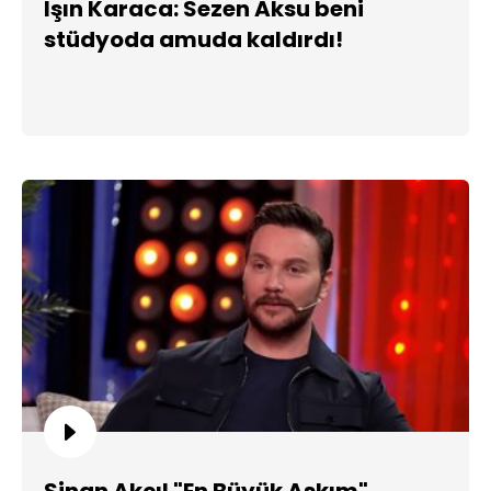
Işın Karaca: Sezen Aksu beni
stüdyoda amuda kaldırdı!
Sinan Akçıl "En Büyük Aşkım"