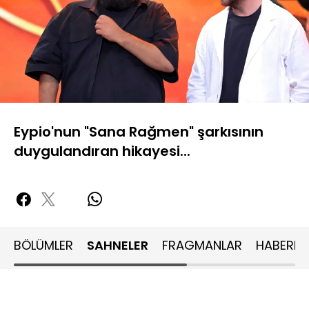
Yüklendi
:
60.32%
Sesi
Oynatma
480P
Aç
Hızı
Eypio'nun "Sana Rağmen" şarkısının
duygulandıran hikayesi...
BÖLÜMLER
SAHNELER
FRAGMANLAR
HABERLE