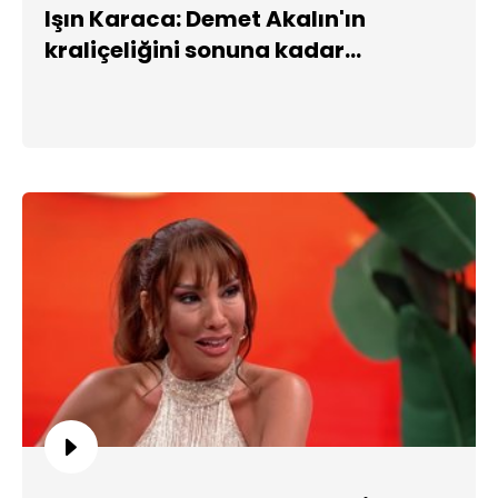
Işın Karaca: Demet Akalın'ın
kraliçeliğini sonuna kadar
savunurum!