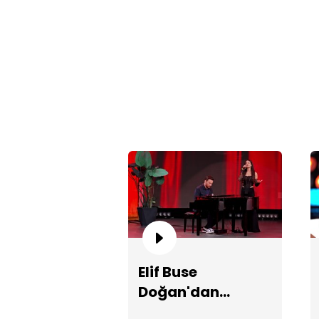
Elif Buse
Doğan'dan
etkileyici "En