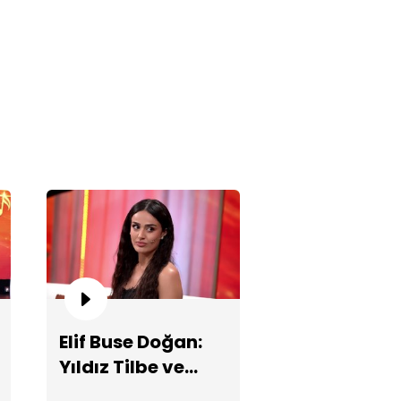
nlayamazsın" performansı!
ğit Mahzuni 2. ismi 'Birkan'ın
kayesini anlatıyor!
Elif Buse Doğan:
Yıldız Tilbe ve
Sezen Aksu ile
nan Akçıl'dan muhteşem