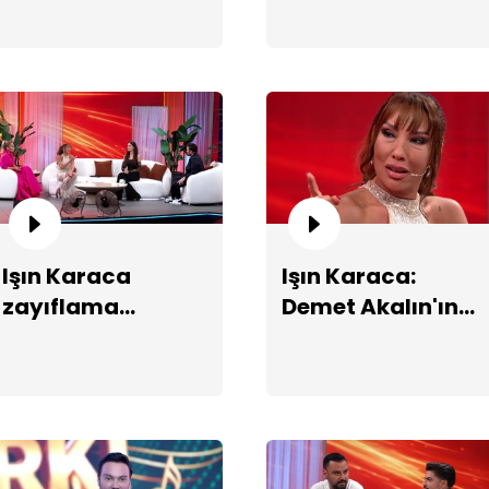
"S
De
Işın Karaca
Işın Karaca:
va
zayıflama
Demet Akalın'ın
sürecini
kraliçeliğini
anlatıyor!
sonuna kadar
savunurum!