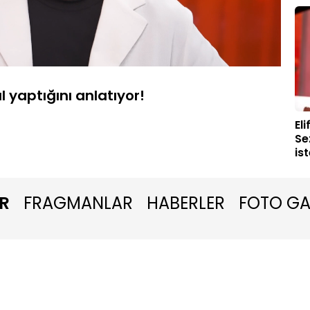
Oynatma
1080P
Hızı
l yaptığını anlatıyor!
El
Se
is
R
FRAGMANLAR
HABERLER
FOTO GA
Ki