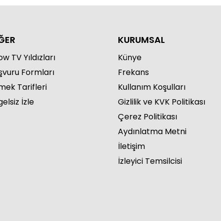
ĞER
KURUMSAL
w TV Yıldızları
Künye
şvuru Formları
Frekans
mek Tarifleri
Kullanım Koşulları
elsiz İzle
Gizlilik ve KVK Politikası
Çerez Politikası
Aydınlatma Metni
İletişim
İzleyici Temsilcisi