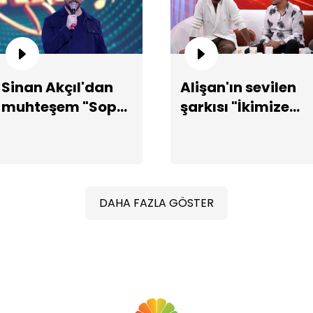
Al
çö
Sinan Akçıl'dan
Alişan'ın sevilen
muhteşem "Sopa"
şarkısı "İkimize
performansı!
Birden"in
hikayesi...
Iş
st
DAHA FAZLA GÖSTER