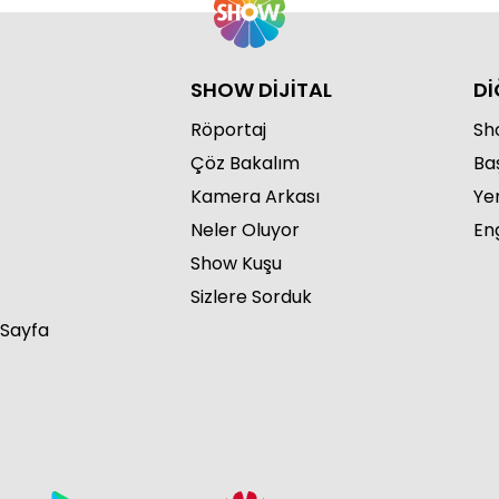
SHOW DİJİTAL
Dİ
Röportaj
Sho
Çöz Bakalım
Ba
Kamera Arkası
Ye
Neler Oluyor
Eng
Show Kuşu
Sizlere Sorduk
 Sayfa