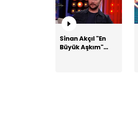
Sinan Akçıl "En
Büyük Aşkım"
şarkısını kime
yazdığını
açıklıyor!