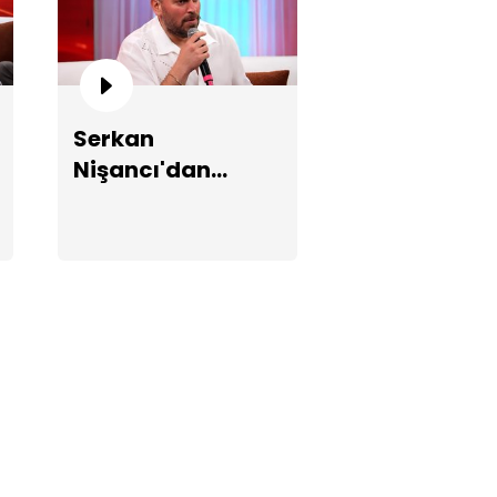
işan'ın Sinan Akçıl'la
zemediği şarkı hikayesi!
Serkan
Nişancı'dan
"Yerinde Dur"
şarkısına arabesk
yorum!
ın Karaca: Sezen Aksu beni
üdyoda amuda kaldırdı!