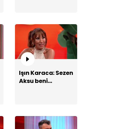
düet yapmak
opa" performansı!
isterim!
met Akalın, İbrahim Erkal'ın
Işın Karaca: Sezen
siyetini anlattı!
Aksu beni
stüdyoda amuda
kaldırdı!