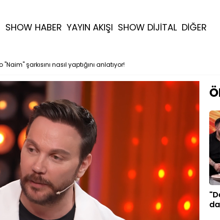
R
SHOW HABER
YAYIN AKIŞI
SHOW DİJİTAL
DİĞER
o "Naim" şarkısını nasıl yaptığını anlatıyor!
Ö
"D
da