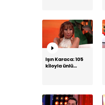
Büyük Aşkım"
performansı!
Işın Karaca: 105
kiloyla ünlü
oldum!