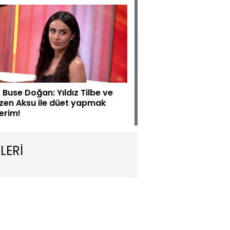
if Buse Doğan: Yıldız Tilbe ve
zen Aksu ile düet yapmak
terim!
LERİ
bariye ve Sinan Akçıl'dan