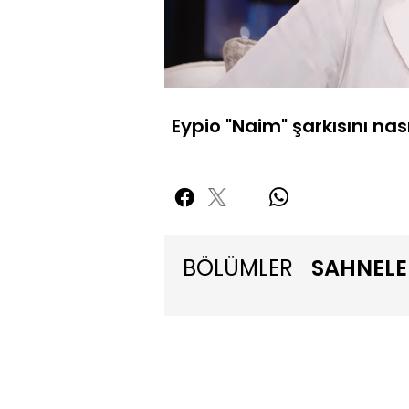
Yüklendi
:
20.08%
Sessiz
Eypio "Naim" şarkısını nası
BÖLÜMLER
SAHNELE