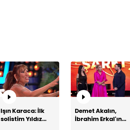
"A
Yi
hi
Işın Karaca: İlk
Demet Akalın,
solistim Yıldız
İbrahim Erkal'ın
Tilbe'ydi!
vasiyetini anlattı!
Si