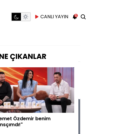
6
CANLI YAYIN
NE ÇIKANLAR
emet Özdemir benim
nsçımdı!"