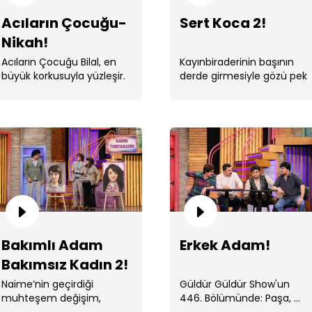
Acıların Çocuğu-
Sert Koca 2!
Nikah!
Acıların Çocuğu Bilal, en
Kayınbiraderinin başının
büyük korkusuyla yüzleşir.
derde girmesiyle gözü pek
Er
Hüseyin harekete geçer.
Ba
Bakımlı Adam
Erkek Adam!
Bakımsız Kadın 2!
Naime’nin geçirdiği
Güldür Güldür Show'un
muhteşem değişim,
446. Bölümünde: Paşa, ...