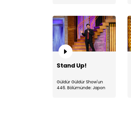
sorgulamasına neden olur.
Stand Up!
Güldür Güldür Show'un
446. Bölümünde: Japon
komedyen Yoshi Enomoto,
stand-up . ...