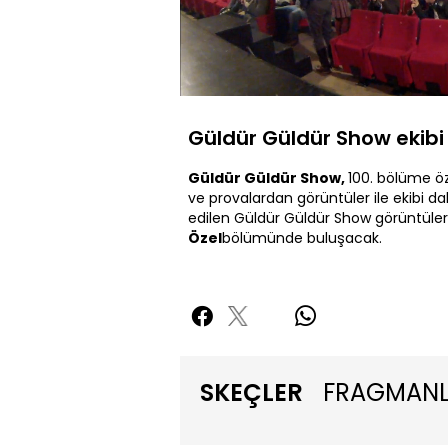
Yüklendi
:
9.92%
Sessiz
Güldür Güldür Show ekibi 
Güldür Güldür Show,
100. bölüme öze
ve provalardan görüntüler ile ekibi 
edilen Güldür Güldür Show görüntüleri i
Özel
bölümünde buluşacak.
SKEÇLER
FRAGMAN