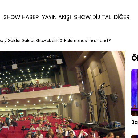
R
SHOW HABER
YAYIN AKIŞI
SHOW DİJİTAL
DİĞER
ow
/
Güldür Güldür Show ekibi 100. Bölüme nasıl hazırlandı?
Ö
Ba