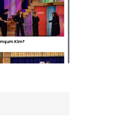
mşum Kim?
k Yakışıklı!