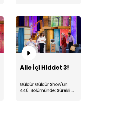
birbirinden ilginç . ...
men Ergenler!
Aile İçi Hiddet 3!
Güldür Güldür Show'un
446. Bölümünde: Sürekli ...