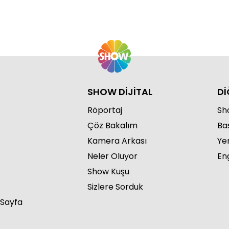
SHOW DİJİTAL
Dİ
Röportaj
Sho
Çöz Bakalım
Ba
Kamera Arkası
Ye
Neler Oluyor
Eng
Show Kuşu
Sizlere Sorduk
 Sayfa