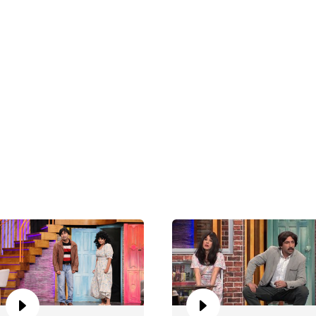
Ko
Ot