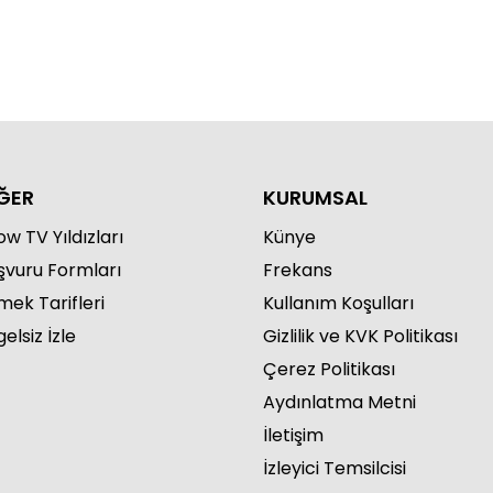
ĞER
KURUMSAL
w TV Yıldızları
Künye
şvuru Formları
Frekans
mek Tarifleri
Kullanım Koşulları
elsiz İzle
Gizlilik ve KVK Politikası
Çerez Politikası
Aydınlatma Metni
İletişim
İzleyici Temsilcisi