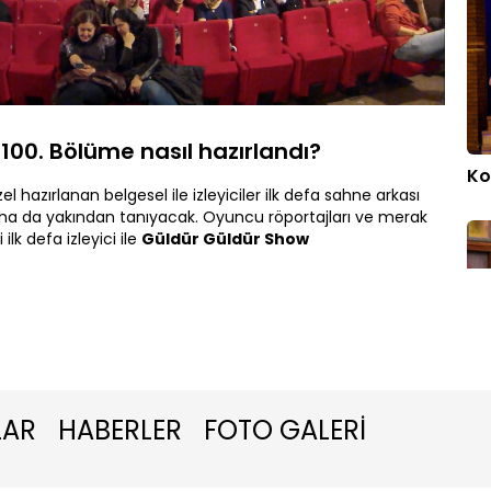
Oynatma
1080P
Hızı
100. Bölüme nasıl hazırlandı?
Ko
l hazırlanan belgesel ile izleyiciler ilk defa sahne arkası
daha da yakından tanıyacak. Oyuncu röportajları ve merak
lk defa izleyici ile
Güldür Güldür Show
Ço
LAR
HABERLER
FOTO GALERİ