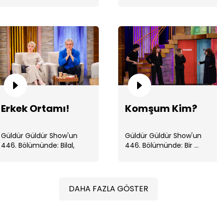
kimseyi şaşırtmaz.
Gö
Erkek Ortamı!
Komşum Kim?
Güldür Güldür Show'un
Güldür Güldür Show'un
446. Bölümünde: Bilal,
446. Bölümünde: Bir ...
İbrahim ve Mesut, erkek
erkeğe . ...
DAHA FAZLA GÖSTER