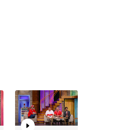
ca Yarıştırmak!
elci Paşa - Hastayım!