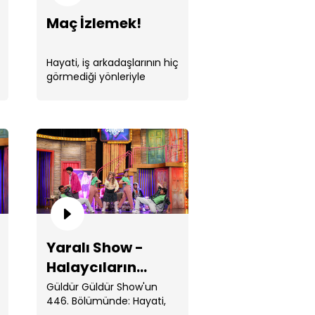
Maç İzlemek!
Hayati, iş arkadaşlarının hiç
görmediği yönleriyle
kek Ortamı!
tanışır.
lık Burcu Damat!
Yaralı Show -
Halaycıların
İsyanı!
Güldür Güldür Show'un
446. Bölümünde: Hayati,