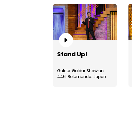
Stand Up!
Güldür Güldür Show'un
446. Bölümünde: Japon
komedyen Yoshi Enomoto,
stand-up . ...