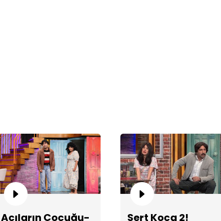
Ac
Ço
Acıların Çocuğu-
Sert Koca 2!