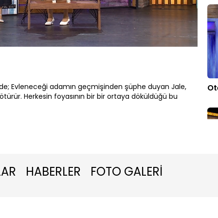
Oynatma
1080P
Hızı
de; Evleneceği adamın geçmişinden şüphe duyan Jale,
Ot
götürür. Herkesin foyasının bir bir ortaya döküldüğü bu
LAR
HABERLER
FOTO GALERİ
Ya