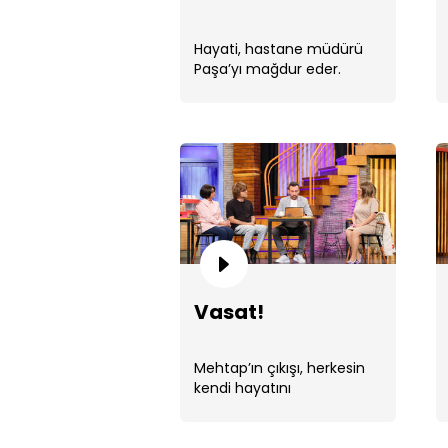
Hayati, hastane müdürü
Paşa’yı mağdur eder.
Vasat!
Mehtap’ın çıkışı, herkesin
kendi hayatını
sorgulamasına neden olur.