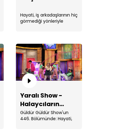
Hayati, iş arkadaşlarının hiç
görmediği yönleriyle
tanışır.
cuktan Al Dedikoduyu 3!
Yaralı Show -
Halaycıların
kek Ortamı!
İsyanı!
Güldür Güldür Show'un
446. Bölümünde: Hayati,
birbirinden ilginç . ...