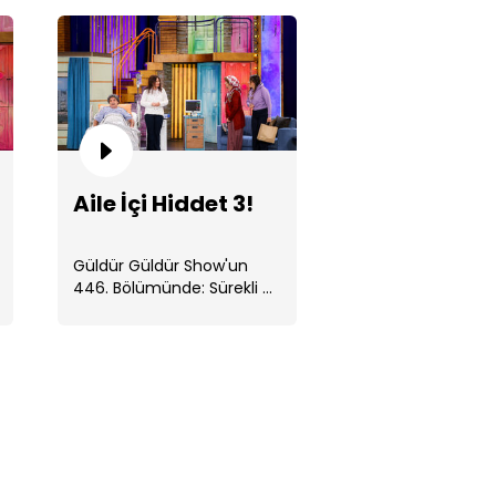
and Up!
Aile İçi Hiddet 3!
Güldür Güldür Show'un
446. Bölümünde: Sürekli ...