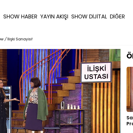
R
SHOW HABER
YAYIN AKIŞI
SHOW DİJİTAL
DİĞER
ow
/
İlişki Sanayisi!
Ö
Sa
Pr