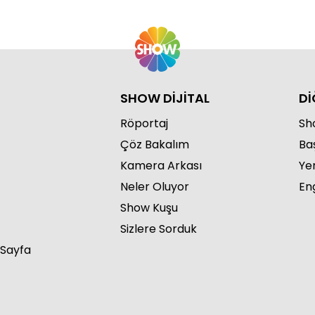
SHOW DİJİTAL
Dİ
Röportaj
Sho
Çöz Bakalım
Ba
Kamera Arkası
Ye
Neler Oluyor
Eng
Show Kuşu
Sizlere Sorduk
 Sayfa