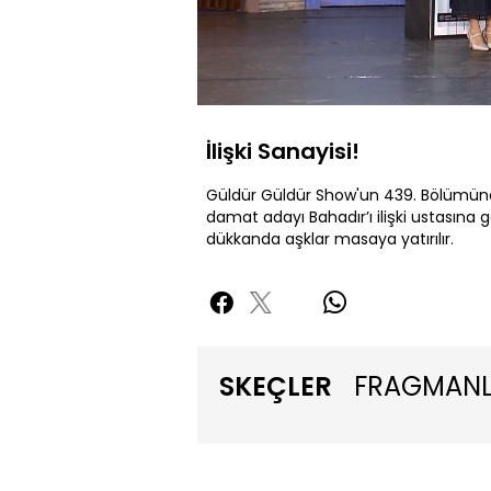
Yüklendi
:
3.15%
Sessiz
İlişki Sanayisi!
Güldür Güldür Show'un 439. Bölümün
damat adayı Bahadır’ı ilişki ustasına 
dükkanda aşklar masaya yatırılır.
SKEÇLER
FRAGMAN