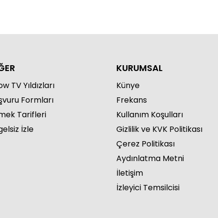
ĞER
KURUMSAL
w TV Yıldızları
Künye
şvuru Formları
Frekans
mek Tarifleri
Kullanım Koşulları
elsiz İzle
Gizlilik ve KVK Politikası
Çerez Politikası
Aydınlatma Metni
İletişim
İzleyici Temsilcisi