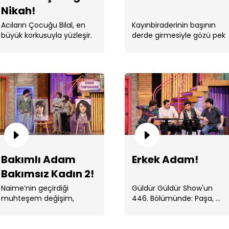
Nikah!
Acıların Çocuğu Bilal, en
Kayınbiraderinin başının
büyük korkusuyla yüzleşir.
derde girmesiyle gözü pek
Hüseyin harekete geçer.
Ço
Bakımlı Adam
Erkek Adam!
Bakımsız Kadın 2!
Er
Naime’nin geçirdiği
Güldür Güldür Show'un
muhteşem değişim,
446. Bölümünde: Paşa, ...
kimseyi şaşırtmaz.