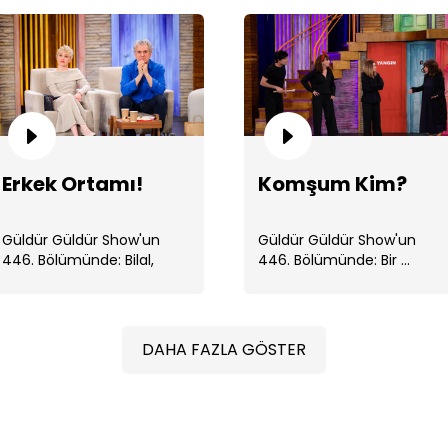
St
Erkek Ortamı!
Komşum Kim?
Güldür Güldür Show'un
Güldür Güldür Show'un
446. Bölümünde: Bilal,
446. Bölümünde: Bir ...
İbrahim ve Mesut, erkek
erkeğe . ...
DAHA FAZLA GÖSTER