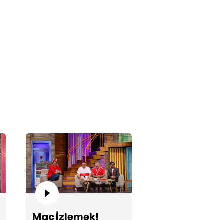
ıların Çocuğu-Nikah!
k Yakışıklı!
Maç İzlemek!