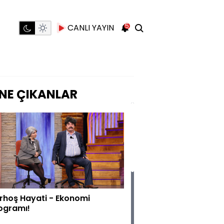
5
CANLI YAYIN
NE ÇIKANLAR
rhoş Hayati - Ekonomi
ogramı!