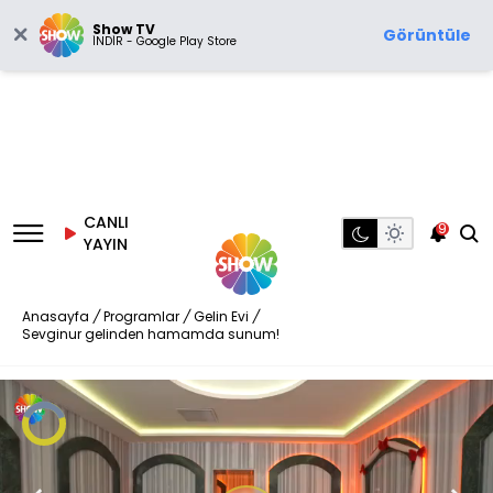
Show TV
Görüntüle
İNDİR - Google Play Store
CANLI
9
YAYIN
Anasayfa
/
Programlar
/
Gelin Evi
/
Sevginur gelinden hamamda sunum!
Video
Oynatıcısı
yükleniyor.