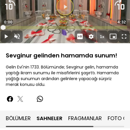
Videoyu
Oynat
Süre
0:00
Topla
4:32
Yüklendi
:
2.18%
Süre
1x
Oynat
Sesi
Oynatma
Mini
Ta
Aç
Hızı
oynatıcı
Ek
Sevginur gelinden hamamda sunum!
Gelin Evi'nin 1733. Bölümünde; Sevginur gelin, hamamda
yaptığı ikram sunumu ile misafirlerini şaşırttı. Hamamda
yağtığı sunumun ardından gelinlere yapacağı sürpriz
merak konusu oldu.
BÖLÜMLER
SAHNELER
FRAGMANLAR
FOTO GA