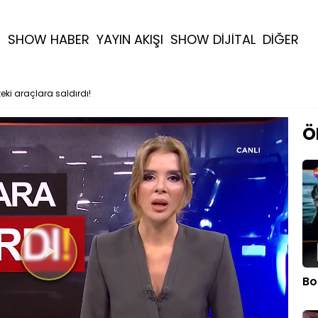
R
SHOW HABER
YAYIN AKIŞI
SHOW DİJİTAL
DİĞER
teki araçlara saldırdı!
Ö
Bo