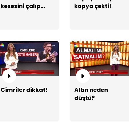
kesesini çalıp
kopya çekti!
gitti!
Ra
kar
Cimriler dikkat!
Altın neden
düştü?
Ej
yo