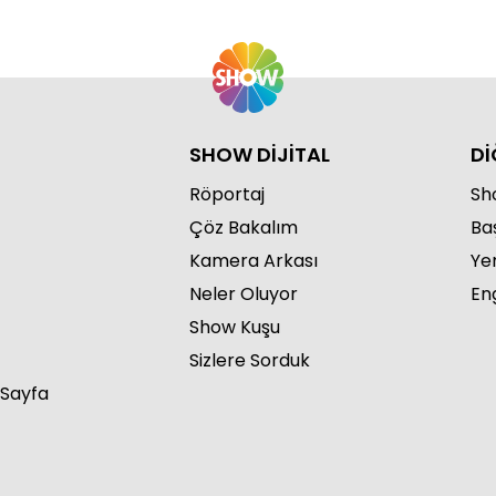
SHOW DİJİTAL
Dİ
Röportaj
Sho
Çöz Bakalım
Ba
Kamera Arkası
Ye
Neler Oluyor
Eng
Show Kuşu
Sizlere Sorduk
 Sayfa