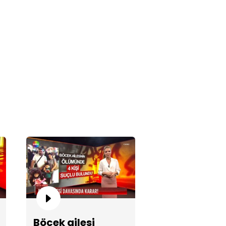
e İrtem'i kaybettik!
e İrtem'in son görüntüleri...
Böcek ailesi