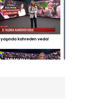
 yaşında kahreden veda!
milyon emekli bu sorunun
nıtını arıyor!