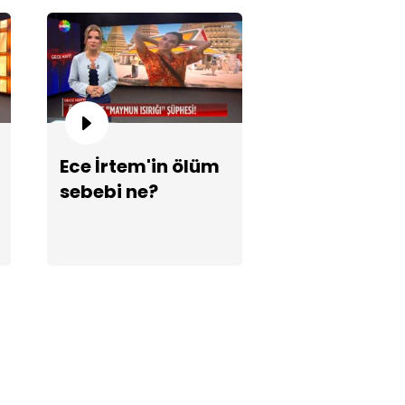
tınlarını dolandırıcılara
ptırdı!
Ece İrtem'in ölüm
sebebi ne?