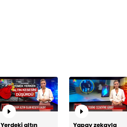
Ec
Ec
Yerdeki altın
Yapay zekayla