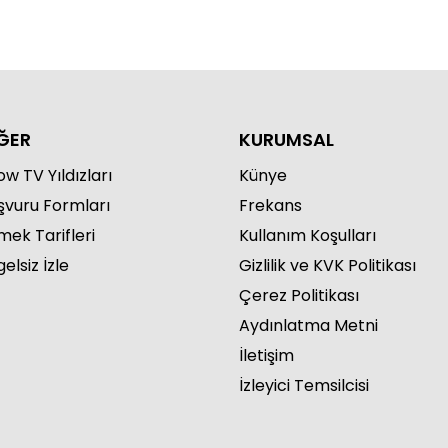
ĞER
KURUMSAL
w TV Yıldızları
Künye
şvuru Formları
Frekans
mek Tarifleri
Kullanım Koşulları
elsiz İzle
Gizlilik ve KVK Politikası
Çerez Politikası
Aydınlatma Metni
İletişim
İzleyici Temsilcisi