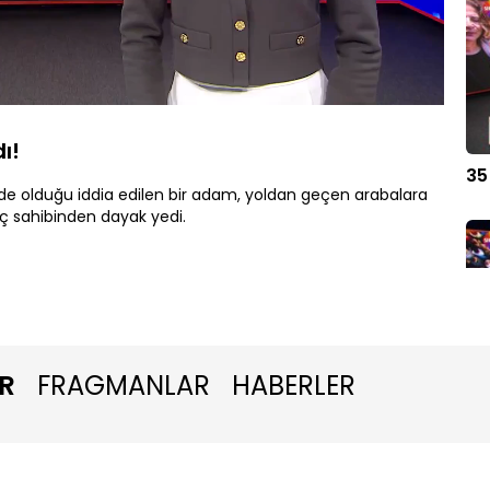
Oynatma
1080P
Hızı
ı!
35
e olduğu iddia edilen bir adam, yoldan geçen arabalara
araç sahibinden dayak yedi.
R
FRAGMANLAR
HABERLER
4 
ya