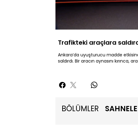
Yüklendi
:
22.63%
Sesi
Aç
Trafikteki araçlara saldırd
Ankara’da uyuşturucu madde etkisind
saldırdı. Bir aracın aynasını kırınca, 
BÖLÜMLER
SAHNELE