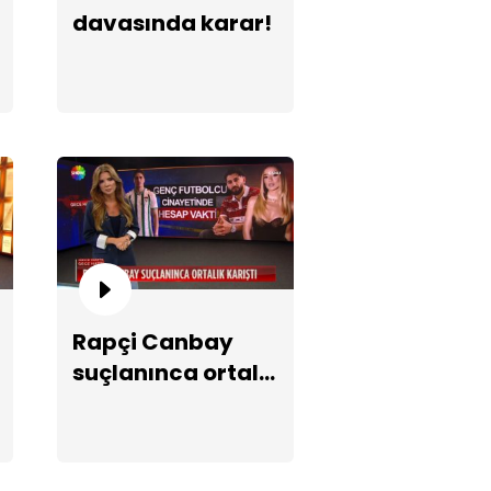
davasında karar!
pçi Canbay suçlanınca ortalık
ıştı!
Rapçi Canbay
suçlanınca ortalık
derha sıcakları Türkiye
karıştı!
lunda!