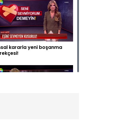
sal kararla yeni boşanma
rekçesi!
yle yanlış anlaşılma
rülmedi!