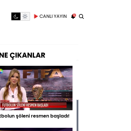
9
CANLI YAYIN
NE ÇIKANLAR
tbolun şöleni resmen başladı!