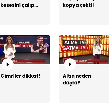
kesesini çalıp
kopya çekti!
gitti!
Ün
ar
Cimriler dikkat!
Altın neden
düştü?
So