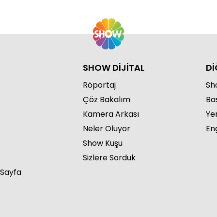
SHOW DİJİTAL
Dİ
Röportaj
Sho
Çöz Bakalım
Ba
Kamera Arkası
Ye
Neler Oluyor
Eng
Show Kuşu
Sizlere Sorduk
 Sayfa