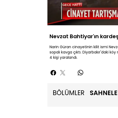
Yüklendi
:
49.85%
Sessiz
Nevzat Bahtiyar'ın kardeş
Narin Güran cinayetinin kilit ismi Nevz
sopalı kavga çıktı. Diyarbakır'daki köy
4 kişi yaralandı.
BÖLÜMLER
SAHNELE