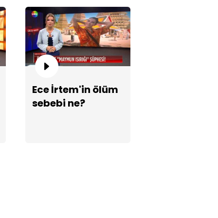
Ece İrtem'in ölüm
 yaşında kahreden veda!
sebebi ne?