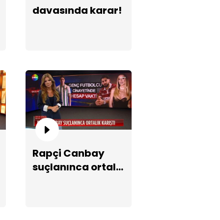
davasında karar!
lü oyuncu Almanya'da
anıyor mu?
Rapçi Canbay
suçlanınca ortalık
karıştı!
syal medyada "Milli" akım!