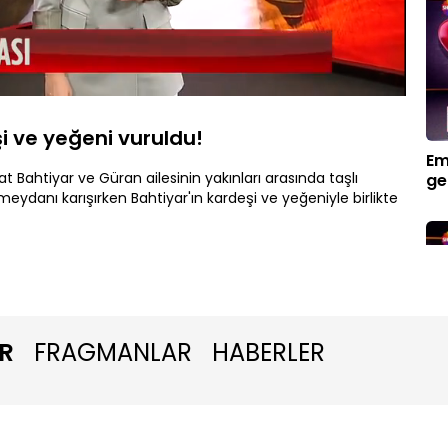
Oynatma
Hızı
i ve yeğeni vuruldu!
Em
at Bahtiyar ve Güran ailesinin yakınları arasında taşlı
ge
 meydanı karışırken Bahtiyar'ın kardeşi ve yeğeniyle birlikte
R
FRAGMANLAR
HABERLER
Bö
gö