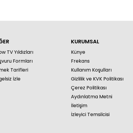
ĞER
KURUMSAL
w TV Yıldızları
Künye
şvuru Formları
Frekans
mek Tarifleri
Kullanım Koşulları
elsiz İzle
Gizlilik ve KVK Politikası
Çerez Politikası
Aydınlatma Metni
İletişim
İzleyici Temsilcisi