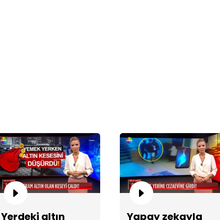
Ej
yo
Ka
op
Yerdeki altın
Yapay zekayla