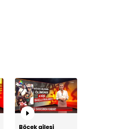
derha sıcakları Türkiye
lunda!
dın hırsızlara polis
erasyonu!
Böcek ailesi