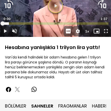
Süre
0:00
Topla
1:37
Yüklendi
:
6.13%
Süre
1x
Duraklat
Sesi
Oynatma
Mini
Ta
Aç
Hızı
oynatıcı
Ek
Hesabına yanlışlıkla 1 trilyon lira yattı!
Van'da kendi halindeki bir adam hesabına gelen 1 trilyon
lira parayı görünce şaşkına döndü. O paranın kaynağı
henüz belirlenemezken yanlışlıkla zengin olan adam kendi
parasına bile dokunamaz oldu. Hayatı alt üst olan talihsiz
talihli 5 kuruşsuz ortada kaldı.
BÖLÜMLER
SAHNELER
FRAGMANLAR
HABERLE