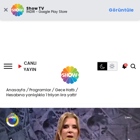
Show TV
Görüntüle
İNDİR - Google Play Store
CANLI
8
YAYIN
Anasayfa
/
Programlar
/
Gece Hattı
/
Hesabına yanlışlıkla 1 trilyon lira yattı!