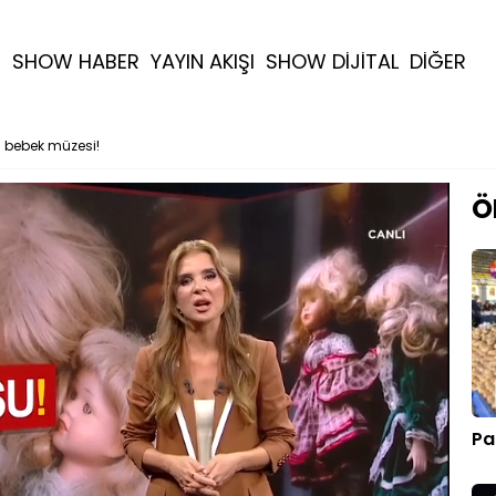
R
SHOW HABER
YAYIN AKIŞI
SHOW DİJİTAL
DİĞER
 bebek müzesi!
Ö
Pa