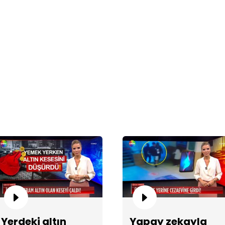
Ün
ar
Al
Yerdeki altın
Yapay zekayla