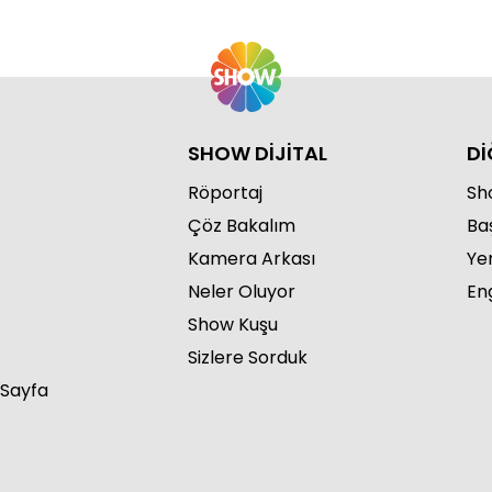
SHOW DİJİTAL
Dİ
Röportaj
Sho
Çöz Bakalım
Ba
Kamera Arkası
Ye
Neler Oluyor
Eng
Show Kuşu
Sizlere Sorduk
 Sayfa