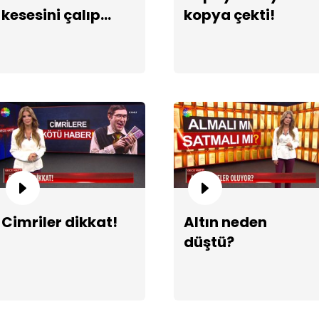
kesesini çalıp
kopya çekti!
gitti!
Bo
Cimriler dikkat!
Altın neden
düştü?
Al