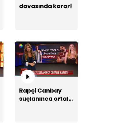
davasında karar!
ğulan kişi nasıl kurtarılır?
Rapçi Canbay
suçlanınca ortalık
tına neler oluyor?
karıştı!