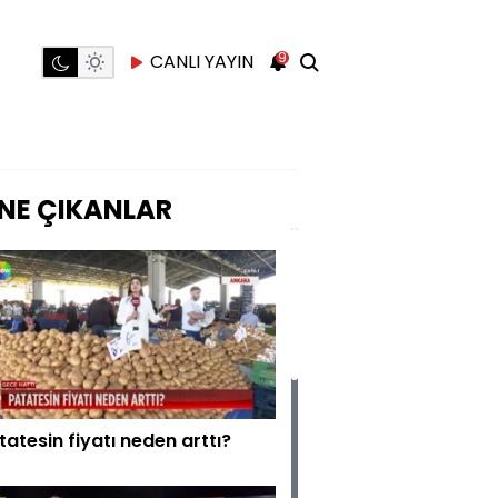
9
CANLI YAYIN
NE ÇIKANLAR
tatesin fiyatı neden arttı?