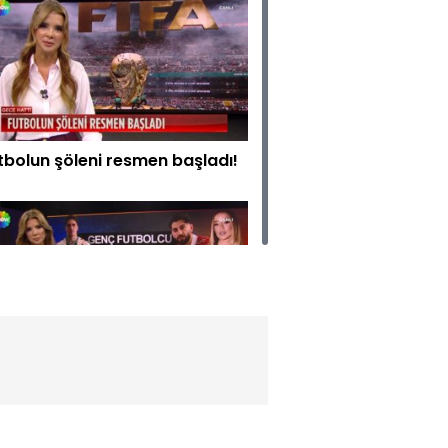
tbolun şöleni resmen başladı!
pçi Canbay suçlanınca ortalık
ıştı!