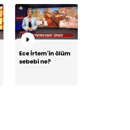
deki altın kesesini çalıp gitti!
Ece İrtem'in ölüm
sebebi ne?