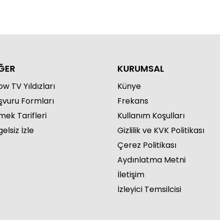
ĞER
KURUMSAL
w TV Yıldızları
Künye
şvuru Formları
Frekans
mek Tarifleri
Kullanım Koşulları
elsiz İzle
Gizlilik ve KVK Politikası
Çerez Politikası
Aydınlatma Metni
İletişim
İzleyici Temsilcisi