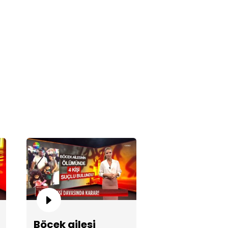
lü oyuncu Almanya'da
anıyor mu?
tın neden düştü?
Böcek ailesi