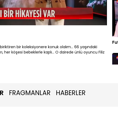
Oynatma
Hızı
Fu
biriktiren bir koleksiyonere konuk olalım... 66 yaşındaki
rı, her köşesi bebeklerle kaplı... O dairede ünlü oyuncu Filiz
R
FRAGMANLAR
HABERLER
Ra
kar