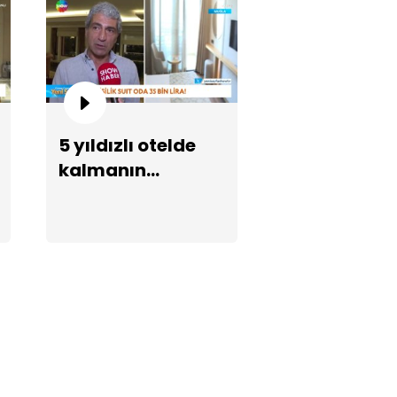
nol İpek'e "3 kuruşluk" itibar
5 yıldızlı otelde
vası!
kalmanın
maliyeti