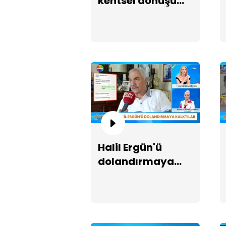
kentsel dönüşüm
krizi!
Halil Ergün'ü
dolandırmaya
kalktılar!