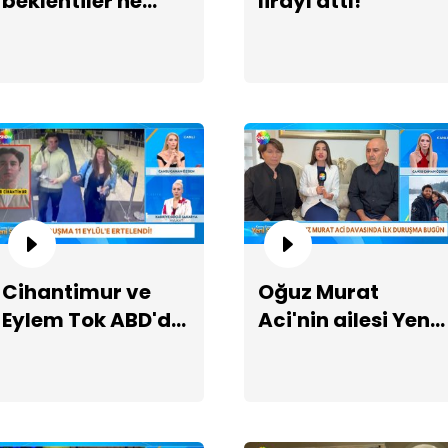
beklentiler ne
lirayı attı!
yönde?
Ka
sa
Cihantimur ve
Oğuz Murat
Eylem Tok ABD'de
Aci'nin ailesi Yeni
cezaevinde
Sayfa'da!
Al