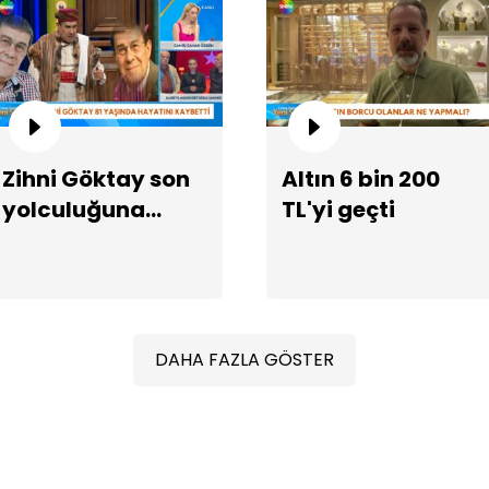
Şe
Zihni Göktay son
Altın 6 bin 200
da
yolculuğuna
TL'yi geçti
uğurlanıyor
DAHA FAZLA GÖSTER