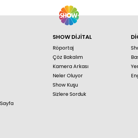
SHOW DİJİTAL
Dİ
Röportaj
Sho
Çöz Bakalım
Ba
Kamera Arkası
Ye
Neler Oluyor
Eng
Show Kuşu
Sizlere Sorduk
 Sayfa