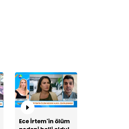
uz Murat Aci'nin ailesi Yeni
yfa'da!
şe Tokyaz'ın katilleri hakim
rşısına çıkacak!
Ece İrtem'in ölüm