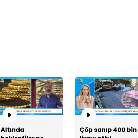
Oğ
Sa
Ay
ka
Altında
Çöp sanıp 400 bin