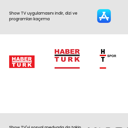
Show TV uygulamasını indir, dizi ve
programları kaçırma
Show TV'yi sosyal medyada da takip