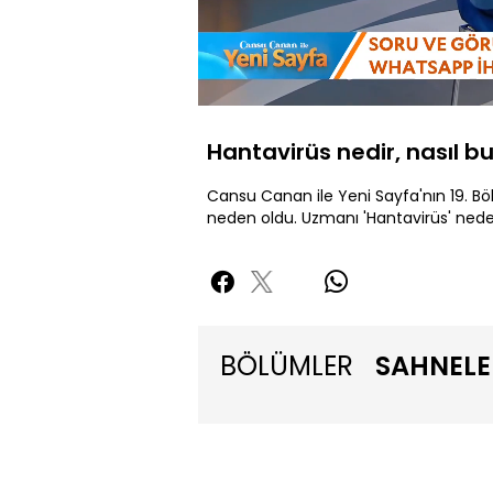
Yüklendi
:
16.52%
Sessiz
Hantavirüs nedir, nasıl bu
Cansu Canan ile Yeni Sayfa'nın 19. Bö
neden oldu. Uzmanı 'Hantavirüs' neden
BÖLÜMLER
SAHNELE