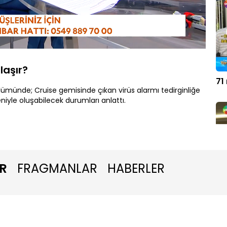
Oynatma
Hızı
laşır?
71
lümünde; Cruise gemisinde çıkan virüs alarmı tedirginliğe
iyle oluşabilecek durumları anlattı.
R
FRAGMANLAR
HABERLER
5 