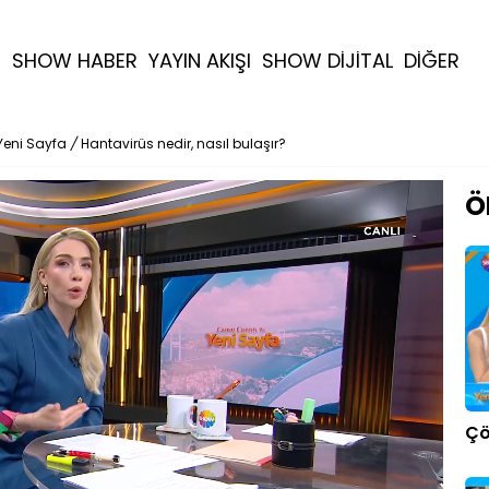
R
SHOW HABER
YAYIN AKIŞI
SHOW DİJİTAL
DİĞER
Yeni Sayfa
/
Hantavirüs nedir, nasıl bulaşır?
Ö
Çö