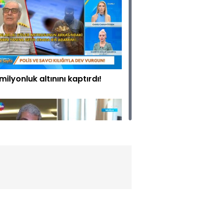
 milyonluk altınını kaptırdı!
yıldızlı otelde kalmanın maliyeti