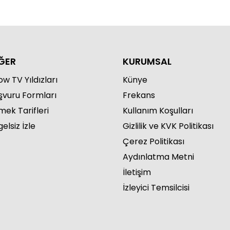
ĞER
KURUMSAL
w TV Yıldızları
Künye
şvuru Formları
Frekans
mek Tarifleri
Kullanım Koşulları
elsiz İzle
Gizlilik ve KVK Politikası
Çerez Politikası
Aydınlatma Metni
İletişim
İzleyici Temsilcisi