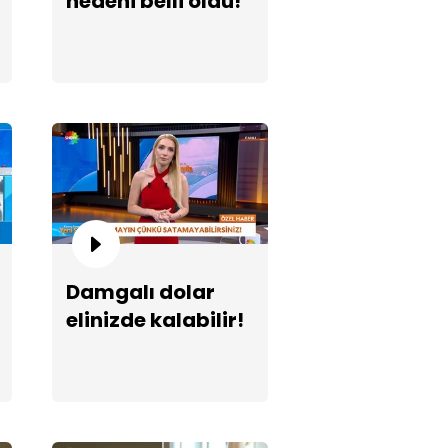
nedeni belli oldu!
hramanmaraş okul
ldırısında 6 dakika detayı!
Damgalı dolar
elinizde kalabilir!
tın 6 bin 200 TL'yi geçti