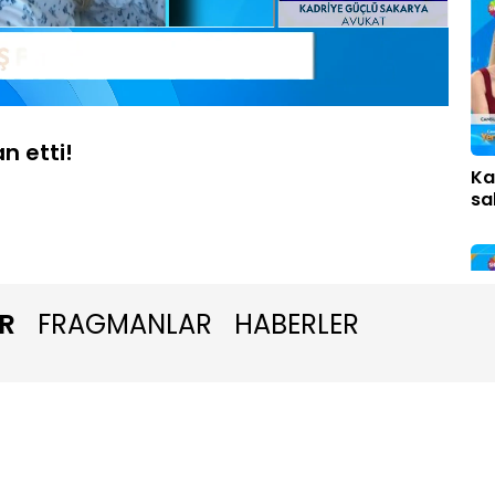
Oynatma
1080P
Hızı
n etti!
Ka
sa
R
FRAGMANLAR
HABERLER
Al
za