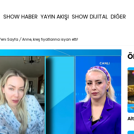
R
SHOW HABER
YAYIN AKIŞI
SHOW DİJİTAL
DİĞER
Yeni Sayfa
/
Anne, kreş fiyatlarına isyan etti!
Ö
Al