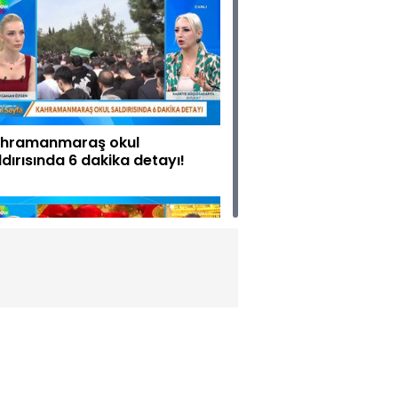
hramanmaraş okul
ldırısında 6 dakika detayı!
tında yeniden yükseliş ne
man?