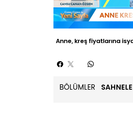
Yüklendi
:
11.11%
Sesi
Aç
Anne, kreş fiyatlarına isya
BÖLÜMLER
SAHNELE