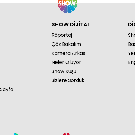
SHOW DİJİTAL
Dİ
Röportaj
Sho
Çöz Bakalım
Ba
Kamera Arkası
Ye
Neler Oluyor
Eng
Show Kuşu
Sizlere Sorduk
 Sayfa