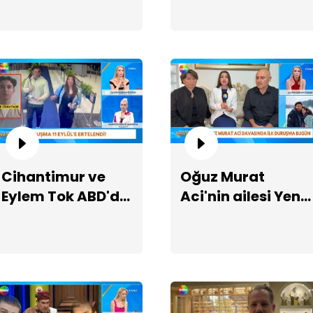
Ta
fo
Cihantimur ve
Oğuz Murat
Eylem Tok ABD'de
Aci'nin ailesi Yeni
cezaevinde
Sayfa'da!
Me
alk