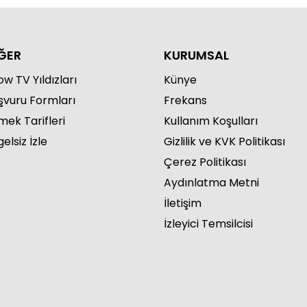
ĞER
KURUMSAL
w TV Yıldızları
Künye
şvuru Formları
Frekans
mek Tarifleri
Kullanım Koşulları
elsiz İzle
Gizlilik ve KVK Politikası
Çerez Politikası
Aydınlatma Metni
İletişim
İzleyici Temsilcisi