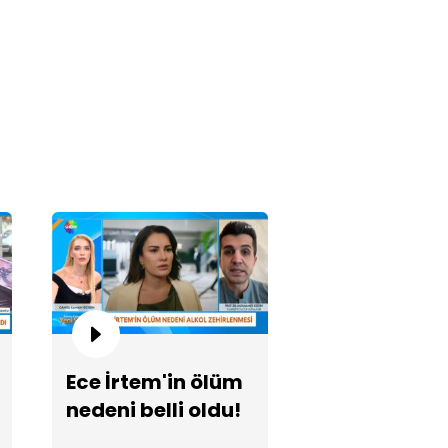
kek esnafın korkulu rüyası...
Ece İrtem'in ölüm
 milyonluk altınını kaptırdı!
nedeni belli oldu!