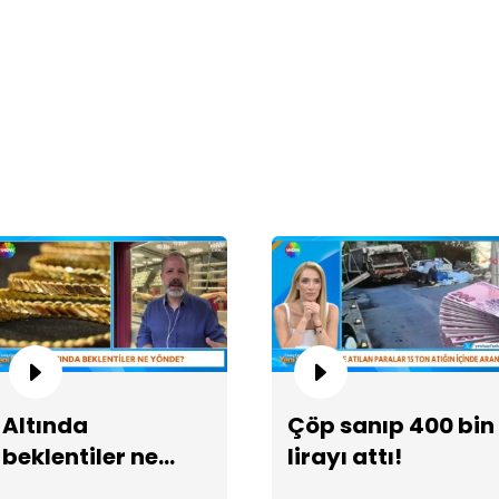
Er
Altında
Çöp sanıp 400 bin
71
beklentiler ne
lirayı attı!
yönde?