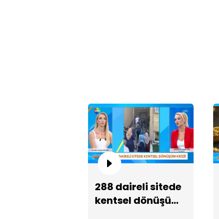
288 daireli sitede
kentsel dönüşüm
krizi!