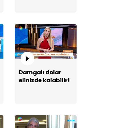
burcu olan Dilan Polat'tan ilk
toğraf!
Damgalı dolar
elinizde kalabilir!
zuniyette duygulandıran
ış!