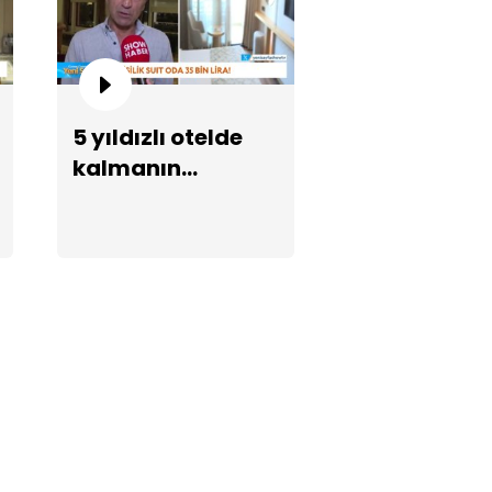
5 yıldızlı otelde
kalmanın
e İrtem'in ölüm nedeni belli
maliyeti
du!