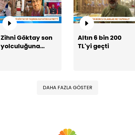
Zihni Göktay son
Altın 6 bin 200
yolculuğuna
TL'yi geçti
Ec
uğurlanıyor
ol
DAHA FAZLA GÖSTER