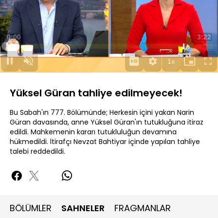
Yüklendi
:
5.52%
Sesi
Oynatma
Aç
Hızı
Yüksel Güran tahliye edilmeyecek!
Bu Sabah'ın 777. Bölümünde; Herkesin içini yakan Narin
Güran davasında, anne Yüksel Güran'ın tutukluğuna itiraz
edildi. Mahkemenin kararı tutukluluğun devamına
hükmedildi. İtirafçı Nevzat Bahtiyar içinde yapılan tahliye
talebi reddedildi.
BÖLÜMLER
SAHNELER
FRAGMANLAR