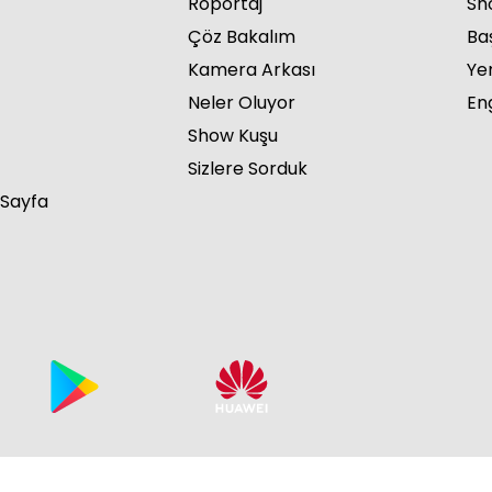
Röportaj
Sho
Çöz Bakalım
Ba
Kamera Arkası
Ye
Neler Oluyor
Eng
Show Kuşu
Sizlere Sorduk
 Sayfa