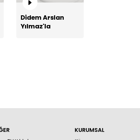
Didem Arslan
Yılmaz'la
zem'den haber alınamıyor!
Vazgeçme 1310.
Bölüm Fragmanı
ĞER
KURUMSAL