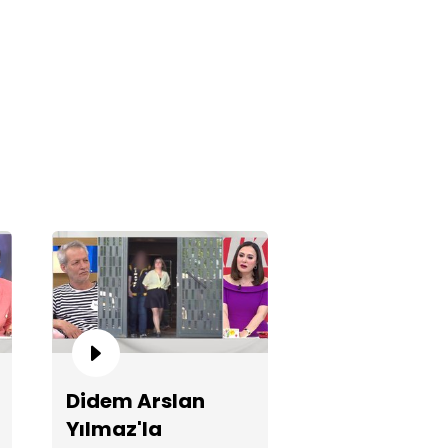
asin'i gri arabada gördüm!"
mü neden şüpheli konuşuyor?
Didem Arslan
Yılmaz'la