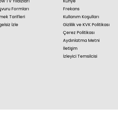
w TV Yıldızları
Künye
şvuru Formları
Frekans
mek Tarifleri
Kullanım Koşulları
elsiz İzle
Gizlilik ve KVK Politikası
Çerez Politikası
Aydınlatma Metni
İletişim
İzleyici Temsilcisi