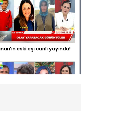
nan'ın eski eşi canlı yayında!
sin 'sözde hocayım' dedi!