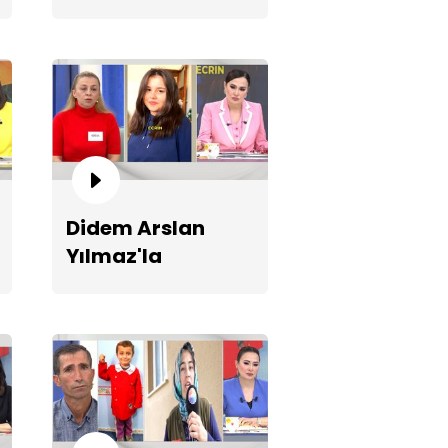
Vazgeçme 1319.
Bölüm Fragmanı
ile'nin yeni itirafı!
Didem Arslan
Yılmaz'la
Vazgeçme 1315.
Bölüm Fragmanı
zgeçme'de 6. Sezon Finali