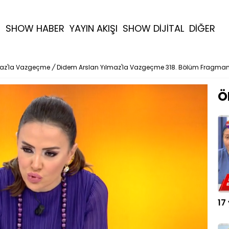
R
SHOW HABER
YAYIN AKIŞI
SHOW DİJİTAL
DİĞER
maz'la Vazgeçme
/
Didem Arslan Yılmaz'la Vazgeçme 318. Bölüm Fragman
Ö
17