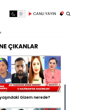
9
CANLI YAYIN
ı
NE ÇIKANLAR
 yaşındaki Gizem nerede?