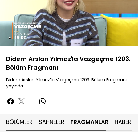
Yüklendi
:
89.05%
Sesi
Oynatma
480P
Aç
Hızı
Didem Arslan Yılmaz'la Vazgeçme 1203.
Bölüm Fragmanı
Didem Arslan Yılmaz'la Vazgeçme 1203. Bölüm Fragmanı
yayında.
BÖLÜMLER
SAHNELER
FRAGMANLAR
HABERLE