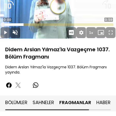
Videoyu
Oynat
Süre
0:00
Topla
0:59
Yüklendi
:
18.99%
Süre
1x
Oynat
Sesi
Oynatma
Mini
Ta
Aç
Hızı
oynatıcı
Ek
Didem Arslan Yılmaz'la Vazgeçme 1037.
Bölüm Fragmanı
Didem Arslan Yılmaz'la Vazgeçme 1037. Bölüm Fragmanı
yayında.
BÖLÜMLER
SAHNELER
FRAGMANLAR
HABERLE