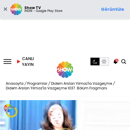
Show TV
Görüntüle
İNDİR - Google Play Store
CANLI
9
YAYIN
Anasayfa
/
Programlar
/
Didem Arslan Yılmaz'la Vazgeçme
/
Didem Arslan Yılmaz'la Vazgeçme 1037. Bölüm Fragmanı
Video
Oynatıcısı
yükleniyor.