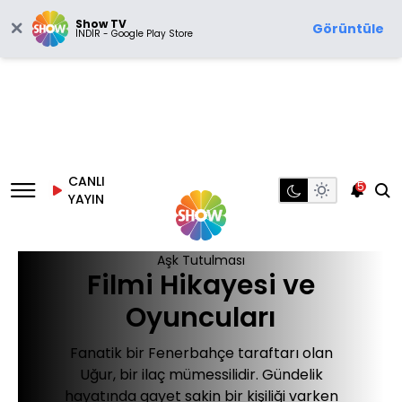
Show TV
Görüntüle
İNDİR - Google Play Store
CANLI
5
YAYIN
Aşk Tutulması
Filmi Hikayesi ve
Oyuncuları
Fanatik bir Fenerbahçe taraftarı olan
Uğur, bir ilaç mümessilidir. Gündelik
hayatında gayet sakin bir kişiliği varken