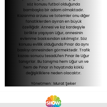
söz konusu futbol olduğunda
bambaşka bir adam olmaktadır.
Kazanma arzusu ve totemler onu diğer
fanatiklerden ayıran en büyük
özelliğidir. Annesi ve kız kardeşiyle
birlikte yaşayan Uğur, annesinin
evlenme baskısından sıkılmıştır. Söz
konusu evlilik olduğunda Pınar da aynı
baskıyı annesinden görmektedir. Trafik
kazası sonucu tesadüfen Pınar ile Uğur
tanışırlar. Bu tanışma hem Uğur un ve
hem de Pınar ın hayatında köklü
değişikliklere neden olacaktır.
Yönetmen :
Murat Şeker