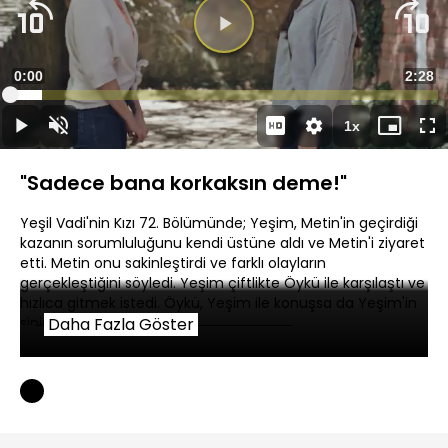
Videoyu
Oynat
Süre
0:00
Topla
2:28
Yüklendi
:
7.38%
Süre
1x
Oynat
Sesi
Oynatma
Mini
Ta
Aç
Hızı
oynatıcı
Ek
"Sadece bana korkaksın deme!"
Yeşil Vadi'nin Kızı 72. Bölümünde; Yeşim, Metin'in geçirdiği
kazanın sorumluluğunu kendi üstüne aldı ve Metin'i ziyaret
etti. Metin onu sakinleştirdi ve farklı olayların
gerçekleştiğini söyledi. Yeşim çiftlikte Öykü ile karşılaştı ve
hızlıca gitmek istedi. Öykü, Yeşim ile konuşsa da Yeşim'in
sinirini dindiremedi.
Daha Fazla Göster