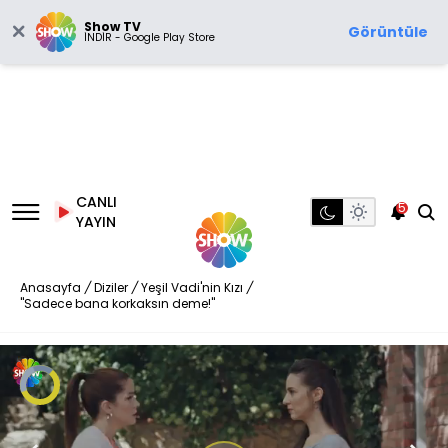
Show TV
Görüntüle
İNDİR - Google Play Store
CANLI
5
YAYIN
Anasayfa
/
Diziler
/
Yeşil Vadi'nin Kızı
/
"Sadece bana korkaksın deme!"
Video
Oynatıcısı
yükleniyor.