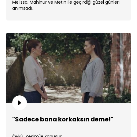
Melissa, Mahinur ve Metin ile geçirdiği güzel günleri
anımsadı...
"Sadece bana korkaksın deme!"
Öykü, Yeşim'le konuşur.