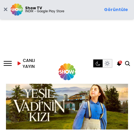
Show TV
Görüntüle
İNDİR - Google Play Store
CANLI
5
YAYIN