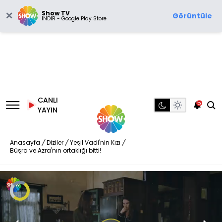
Show TV
Görüntüle
İNDİR - Google Play Store
CANLI
5
YAYIN
Anasayfa
/
Diziler
/
Yeşil Vadi'nin Kızı
/
Büşra ve Azra'nın ortaklığı bitti!
Video
Oynatıcısı
yükleniyor.