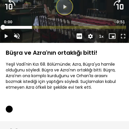
Videoyu
Oynat
Süre
0:00
Topla
0:51
Yüklendi
:
23.51%
Süre
1x
Oynat
Sesi
Oynatma
Mini
Ta
Aç
Hızı
oynatıcı
Ek
Büşra ve Azra'nın ortaklığı bitti!
Yeşil Vadi'nin Kızı 68. Bölümünde; Azra, Büşra'ya hamile
olduğunu söyledi. Büşra ve Azra'nın ortaklığı bitti. Büşra,
Azra'nın ona komplo kurduğunu ve Orhan'la arasını
bozmak istediği için yaptığını söyledi. Suçlamaları kabul
etmeyen Azra öfkeli bir şekilde evi terk etti.