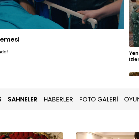
Oynatma
1080P
Hızı
zlemesi
nda!
Yen
İzl
R
SAHNELER
HABERLER
FOTO GALERİ
OYU
Bel
hazı