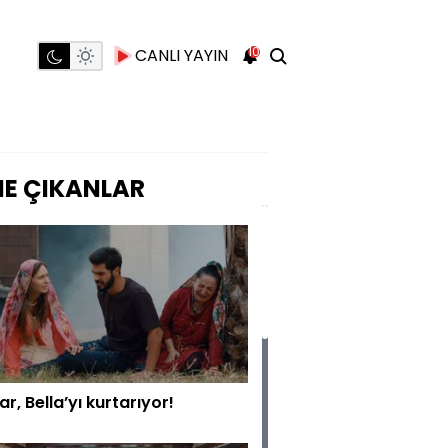
10
CANLI YAYIN
E ÇIKANLAR
r, Bella’yı kurtarıyor!