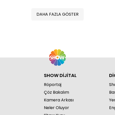
DAHA FAZLA GÖSTER
“Se
SHOW DİJİTAL
Dİ
Röportaj
Sho
Çöz Bakalım
Ba
Kamera Arkası
Ye
Neler Oluyor
Eng