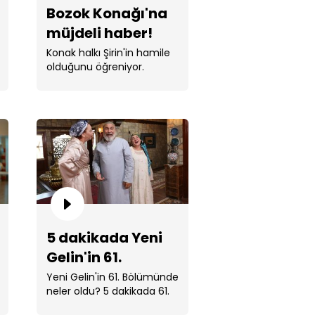
Bozok Konağı'na
müjdeli haber!
Konak halkı Şirin'in hamile
olduğunu öğreniyor.
a ve Hazar pilateste!
5 dakikada Yeni
Gelin'in 61.
Bölümü
Yeni Gelin'in 61. Bölümünde
neler oldu? 5 dakikada 61.
ar ayağa kalkıyor!
Bölüm showtv.com.tr'de!