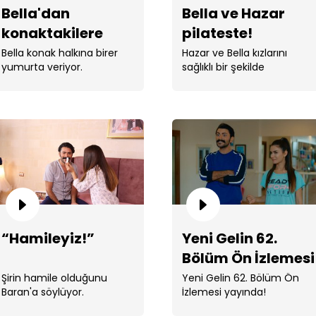
Bella'dan
Bella ve Hazar
konaktakilere
pilateste!
yumurta görevi!
Bella konak halkına birer
Hazar ve Bella kızlarını
yumurta veriyor.
sağlıklı bir şekilde
kucaklarına almak için
pilatese gidiyor.
Bell
“Hamileyiz!”
Yeni Gelin 62.
Bölüm Ön İzlemesi
Şirin hamile olduğunu
Yeni Gelin 62. Bölüm Ön
Baran'a söylüyor.
İzlemesi yayında!
Haz