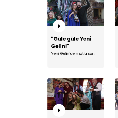
"Güle güle Yeni
Gelin!"
Yeni Gelin'de mutlu son.