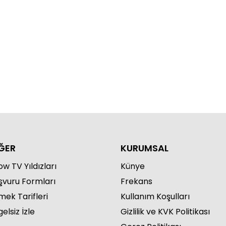
n sağ, ben selamet olur!”
ĞER
KURUMSAL
w TV Yıldızları
Künye
şvuru Formları
Frekans
mek Tarifleri
Kullanım Koşulları
elsiz İzle
Gizlilik ve KVK Politikası