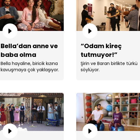
Bella’dan anne ve
“Odam kireç
baba olma
tutmuyor!”
“Se
hazırlığı!
Bella hayaline, biricik kızına
Şirin ve Baran birlikte türkü
bır
kavuşmaya çok yaklaşıyor.
söylüyor.
Bel