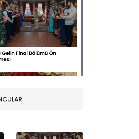
i Gelin Final Bölümü Ön
emesi
NCULAR
la’dan anne ve baba olma
rlığı!