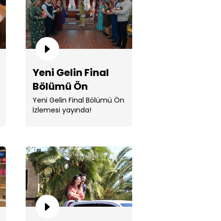
Yeni Gelin Final
Bölümü Ön
ni hiç bir zaman yalnız
İzlemesi
Yeni Gelin Final Bölümü Ön
akmayacağım!”
İzlemesi yayında!
la öfkesine hakim olamıyor!