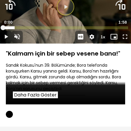
Süre
0:00
Topla
1:58
Yüklendi
:
9.39%
Süre
1x
Duraklat
Sesi
Oynatma
Mini
Ta
Aç
Hızı
oynatıcı
Ek
"Kalmam için bir sebep vesene bana!"
Sandık Kokusu'nun 39. Bölümünde; Bora telefonda
konuşurken Karsu yanına geldi. Karsu, Bora'nın hazırlığını
gördü. Karsu, gitmek zorunda olup olmadığını sordu. Bora
kalmak için bir sebep vermesi gerektiğini söyledi. Karsu,
Bora'nın sorusunu geçiştirdi.
Daha Fazla Göster