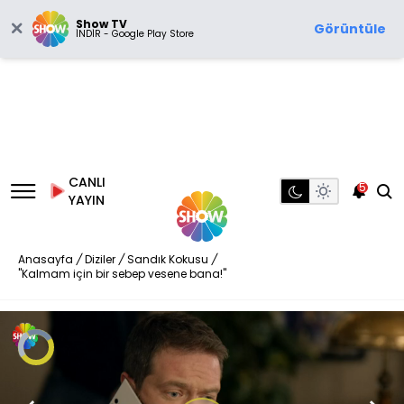
Show TV
Görüntüle
İNDİR - Google Play Store
CANLI
5
YAYIN
Anasayfa
/
Diziler
/
Sandık Kokusu
/
"Kalmam için bir sebep vesene bana!"