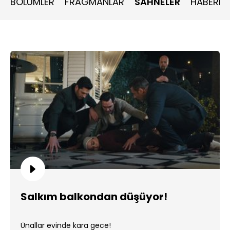
BÖLÜMLER
FRAGMANLAR
SAHNELER
HABERLE
Salkım balkondan düşüyor!
Ünallar evinde kara gece!