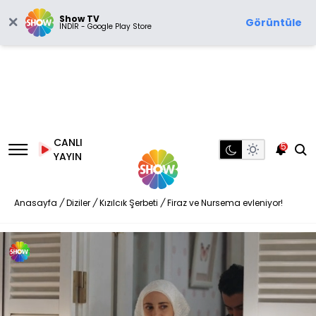
Show TV
Görüntüle
İNDİR - Google Play Store
CANLI
5
YAYIN
Anasayfa
/
Diziler
/
Kızılcık Şerbeti
/
Firaz ve Nursema evleniyor!