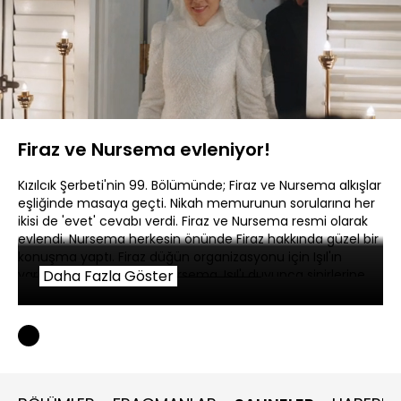
Yüklendi
:
6.95%
Sesi
Oynatma
Aç
Hızı
Firaz ve Nursema evleniyor!
Kızılcık Şerbeti'nin 99. Bölümünde; Firaz ve Nursema alkışlar
eşliğinde masaya geçti. Nikah memurunun sorularına her
ikisi de 'evet' cevabı verdi. Firaz ve Nursema resmi olarak
evlendi. Nursema herkesin önünde Firaz hakkında güzel bir
konuşma yaptı. Firaz düğün organizasyonu için Işıl'ın
yardım ettiğini söyledi. Nursema, Işıl'ı duyunca sinirlerine
Daha Fazla Göster
yenik düştü ve herkesin içinde düğünü terk etti ve odasına
çıktı. Firaz, Nursema'nın hareketi karşısında şoke oldu.