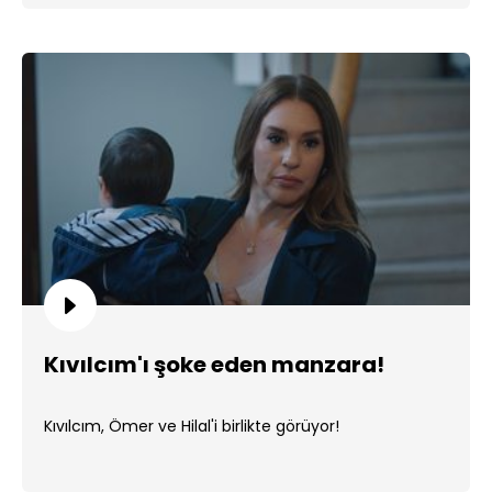
Kıvılcım'ı şoke eden manzara!
Kıvılcım, Ömer ve Hilal'i birlikte görüyor!