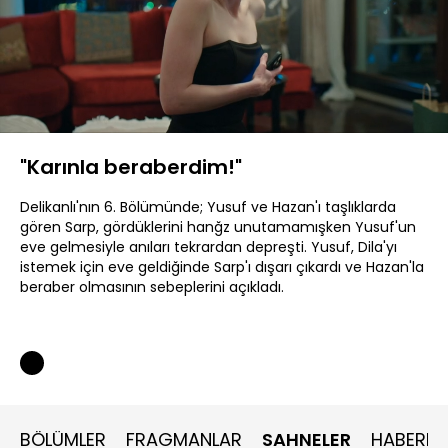
Yüklendi
:
16.84%
Sesi
Oynatma
480P
Aç
Hızı
"Karınla beraberdim!"
Delikanlı'nın 6. Bölümünde; Yusuf ve Hazan'ı taşlıklarda
gören Sarp, gördüklerini hanğz unutamamışken Yusuf'un
eve gelmesiyle anıları tekrardan depreşti. Yusuf, Dila'yı
istemek için eve geldiğinde Sarp'ı dışarı çıkardı ve Hazan'la
beraber olmasının sebeplerini açıkladı.
BÖLÜMLER
FRAGMANLAR
SAHNELER
HABERLE