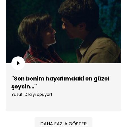
"Sen benim hayatımdaki en güzel
şeysin..."
Yusuf, Dila'yı öpüyor!
DAHA FAZLA GÖSTER