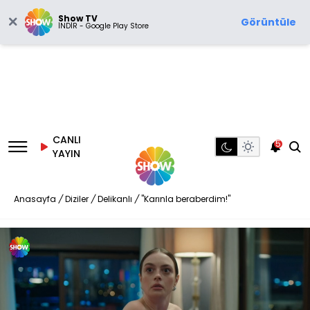
Show TV
Görüntüle
İNDİR - Google Play Store
CANLI
5
YAYIN
Anasayfa
/
Diziler
/
Delikanlı
/
"Karınla beraberdim!"