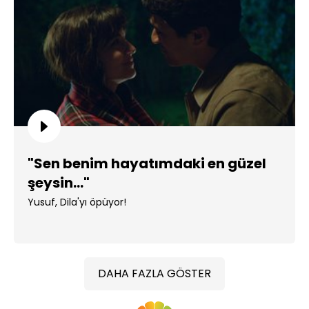
"Sen benim hayatımdaki en güzel
şeysin..."
Yusuf, Dila'yı öpüyor!
DAHA FAZLA GÖSTER