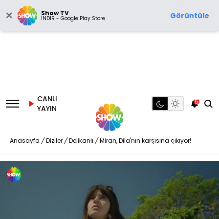
Show TV
Görüntüle
İNDİR - Google Play Store
CANLI
5
YAYIN
Anasayfa
/
Diziler
/
Delikanlı
/
Miran, Dila'nın karşısına çıkıyor!