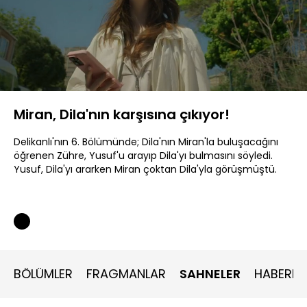
Yüklendi
:
20.99%
Sesi
Oynatma
480P
Aç
Hızı
Miran, Dila'nın karşısına çıkıyor!
Delikanlı'nın 6. Bölümünde; Dila'nın Miran'la buluşacağını
öğrenen Zühre, Yusuf'u arayıp Dila'yı bulmasını söyledi.
Yusuf, Dila'yı ararken Miran çoktan Dila'yla görüşmüştü.
BÖLÜMLER
FRAGMANLAR
SAHNELER
HABERLE