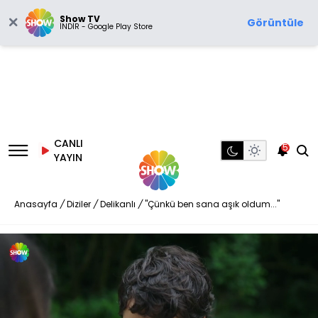
Show TV
Görüntüle
İNDİR - Google Play Store
CANLI
5
YAYIN
Anasayfa
/
Diziler
/
Delikanlı
/
"Çünkü ben sana aşık oldum..."