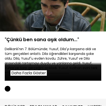
Yüklendi
:
14.57%
Sesi
Oynatma
480P
Aç
Hızı
"Çünkü ben sana aşık oldum..."
Delikanlı'nın 7. Bölümünde; Yusuf, Dila'yı karşısına aldı ve
tüm gerçekleri anlattı. Dila öğrendikleri karşısında şoke
oldu. Dila, Yusuf'u evden kovdu. Zühre, Yusuf ve Dila
arasındaki tartışmayı duydu ve yanlarına geldi. Yusuf,
Zühre'ye Sarp gerçeğini açıkladı. Yusuf, Kızılhan evini terk
etti.
Daha Fazla Göster