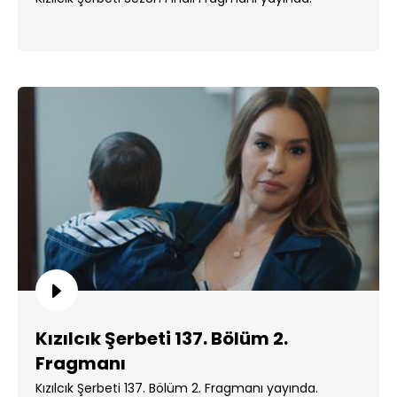
Kızılcık Şerbeti 137. Bölüm 2.
Fragmanı
Kızılcık Şerbeti 137. Bölüm 2. Fragmanı yayında.