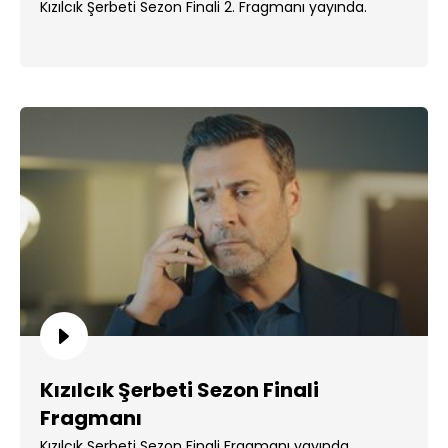
Kızılcık Şerbeti Sezon Finali 2. Fragmanı yayında.
Kızılcık Şerbeti Sezon Finali
Fragmanı
Kızılcık Şerbeti Sezon Finali Fragmanı yayında.