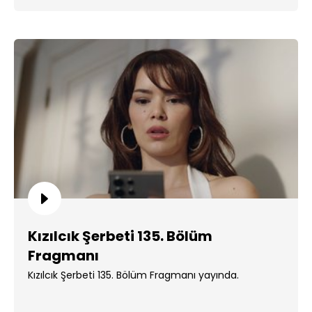
Kızılcık Şerbeti 135. Bölüm
Fragmanı
Kızılcık Şerbeti 135. Bölüm Fragmanı yayında.