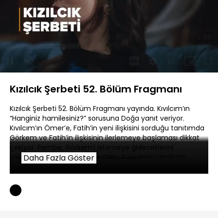
Yüklendi
:
50.29%
Sesi
Oynatma
Aç
Hızı
Kızılcık Şerbeti 52. Bölüm Fragmanı
Kızılcık Şerbeti 52. Bölüm Fragmanı yayında. Kıvılcım’ın
“Hanginiz hamilesiniz?” sorusuna Doğa yanıt veriyor.
Kıvılcım’ın Ömer’e, Fatih’in yeni ilişkisini sorduğu tanıtımda
Görkem ve Fatih’in ilişkisinin ilerlemeye başlaması dikkat
çekiyor. Pembe, Görkem’i istemeye gideceklerini
söylerken, Doğa ise Sönmez’den, Kıvılcım’ın Ünallar’a
Daha Fazla Göster
Doğa’nın hamile olduğu haberini vereceğini öğreniyor.