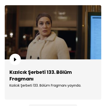
Kızılcık Şerbeti 133. Bölüm
Fragmanı
Kızılcık Şerbeti 133. Bölüm Fragmanı yayında.