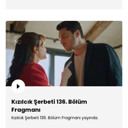
Kızılcık Şerbeti 136. Bölüm
Fragmanı
Kızılcık Şerbeti 136. Bölüm Fragmanı yayında.