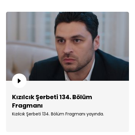
Kızılcık Şerbeti 134. Bölüm
Fragmanı
Kızılcık Şerbeti 134. Bölüm Fragmanı yayında.