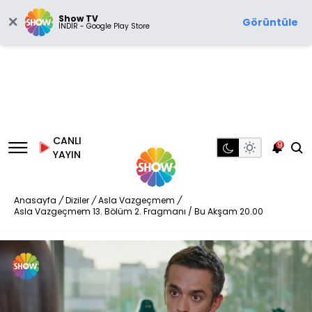
Show TV
Görüntüle
İNDİR - Google Play Store
CANLI
9
YAYIN
Anasayfa
/
Diziler
/
Asla Vazgeçmem
/
Asla Vazgeçmem 13. Bölüm 2. Fragmanı / Bu Akşam 20.00