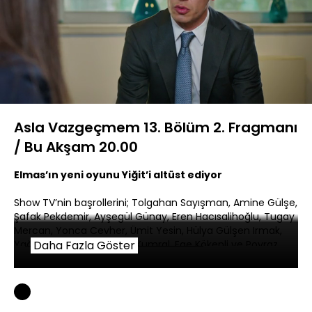
Yüklendi
:
100.00%
Sesi
Oynatma
360P
Aç
Hızı
Asla Vazgeçmem 13. Bölüm 2. Fragmanı
/ Bu Akşam 20.00
Elmas’ın yeni oyunu Yiğit’i altüst ediyor
Show TV’nin başrollerini; Tolgahan Sayışman, Amine Gülşe,
Şafak Pekdemir, Ayşegül Günay, Eren Hacısalihoğlu, Tugay
Mercan, Yonca Cevher, Ümit Yesin, Hülya Gülşen Irmak,
Yağızkan Dikmen, Tuğçe Kumral, Ege Kökenli ve Poyraz
Daha Fazla Göster
Bayramoğlu’nun paylaştıkları sevilen dizisi “
Asla
Vazgeçmem”
yine, temposu yüksek, heyecan dolu bir
bölümle ekrana geliyor. Dizinin bu bölümünde;
Elmas’ın
yeni oyunuyla altüst olan Yiğit, bunun acısını Nur’dan