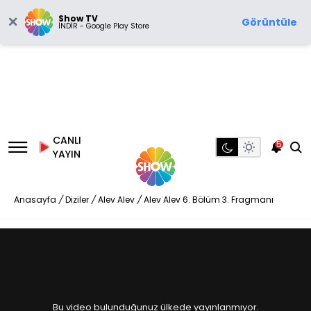
Show TV
Görüntüle
İNDİR - Google Play Store
CANLI
5
YAYIN
Anasayfa
/
Diziler
/
Alev Alev
/
Alev Alev 6. Bölüm 3. Fragmanı
Bu video bulunduğunuz ülkede yayınlanmıyor.