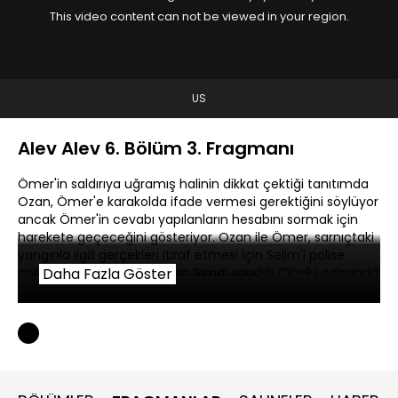
This video content can not be viewed in your region.
US
Alev Alev 6. Bölüm 3. Fragmanı
Ömer'in saldırıya uğramış halinin dikkat çektiği tanıtımda
Ozan, Ömer'e karakolda ifade vermesi gerektiğini söylüyor
ancak Ömer'in cevabı yapılanların hesabını sormak için
harekete geçeceğini gösteriyor. Ozan ile Ömer, sarnıçtaki
yangınla ilgili gerçekleri itiraf etmesi için Selim'i polise
götürmeye çalışırken, Ali'nin Şimal sandığı Çiçek'i odasında
Daha Fazla Göster
bulduğu anlarda tansiyon giderek yükseliyor.