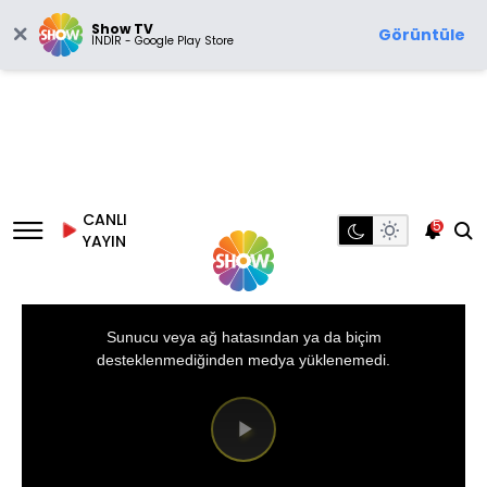
Show TV
Görüntüle
İNDİR - Google Play Store
CANLI
5
YAYIN
This
is
a
Sunucu veya ağ hatasından ya da biçim
modal
window.
desteklenmediğinden medya yüklenemedi.
Videoyu