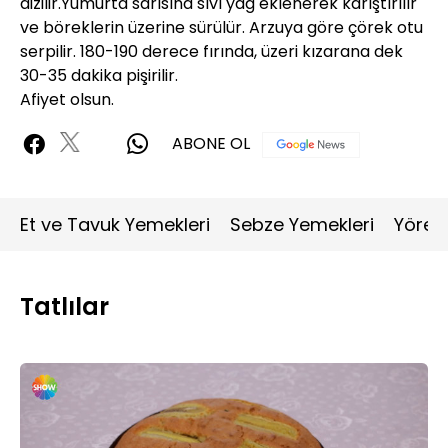
dizilir.Yumurta sarısına sıvı yağ eklenerek karıştırılır
ve böreklerin üzerine sürülür. Arzuya göre çörek otu
serpilir. 180-190 derece fırında, üzeri kızarana dek
30-35 dakika pişirilir.
Afiyet olsun.
ABONE OL
Et ve Tavuk Yemekleri
Sebze Yemekleri
Yöres
Tatlılar