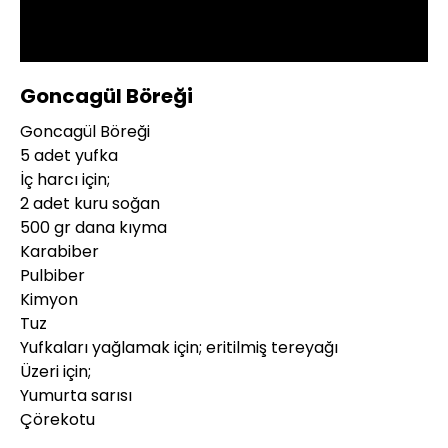
Oynat
Goncagül Böreği
Goncagül Böreği
5 adet yufka
İç harcı için;
2 adet kuru soğan
500 gr dana kıyma
Karabiber
Pulbiber
Kimyon
Tuz
Yufkaları yağlamak için; eritilmiş tereyağı
Üzeri için;
Yumurta sarısı
Çörekotu