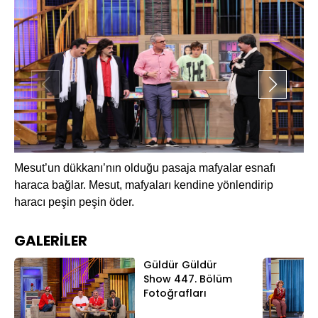
Ma
Mesut’un dükkanı’nın olduğu pasaja mafyalar esnafı
ba
haraca bağlar. Mesut, mafyaları kendine yönlendirip
haracı peşin peşin öder.
GALERİLER
Güldür Güldür
Show 447. Bölüm
Fotoğrafları