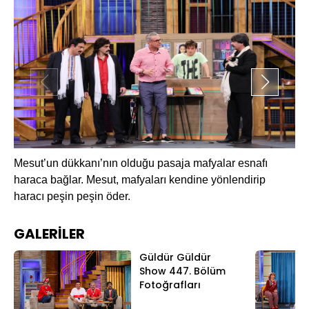
Ma
Mesut’un dükkanı’nın olduğu pasaja mafyalar esnafı
ba
haraca bağlar. Mesut, mafyaları kendine yönlendirip
haracı peşin peşin öder.
GALERİLER
Güldür Güldür
Show 447. Bölüm
Fotoğrafları