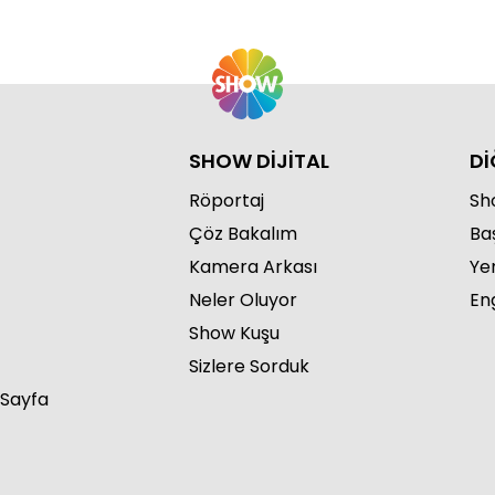
SHOW DİJİTAL
Dİ
Röportaj
Sho
Çöz Bakalım
Ba
Kamera Arkası
Ye
Neler Oluyor
Eng
Show Kuşu
Sizlere Sorduk
 Sayfa