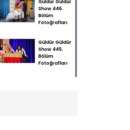
Güldür Güldür
Show 446.
Bölüm
Fotoğrafları
Güldür Güldür
Show 445.
Bölüm
si Jale’ye satış yapmak için yüksek bir performans göster
Fotoğrafları
eyi başarır.
Güldür Güldür
Show 444.
Bölüm
Fotoğrafları
Güldür Güldür