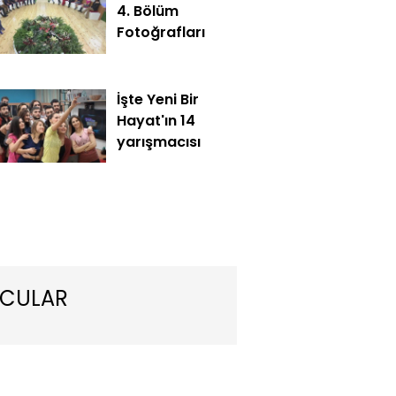
4. Bölüm
Fotoğrafları
İşte Yeni Bir
Hayat'ın 14
yarışmacısı
ir Hayat" Cumartesi günü saat 16.00'da Show TV'de!
CULAR