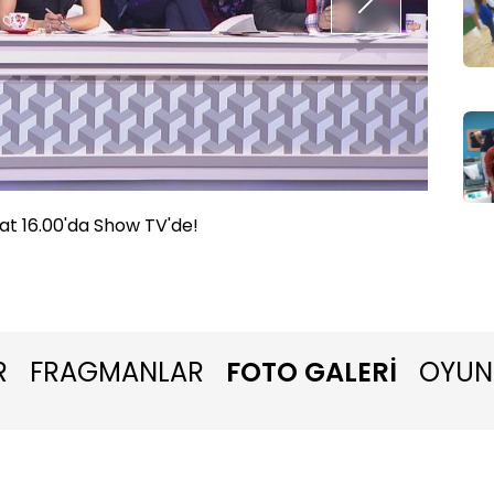
at 16.00'da Show TV'de!
"Yeni B
R
FRAGMANLAR
FOTO GALERİ
OYUN