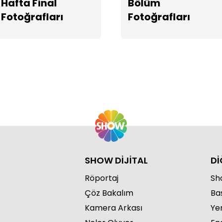
Hafta Final
Bölüm
Fotoğrafları
Fotoğrafları
SHOW DİJİTAL
Dİ
Röportaj
Sho
Çöz Bakalım
Ba
Kamera Arkası
Ye