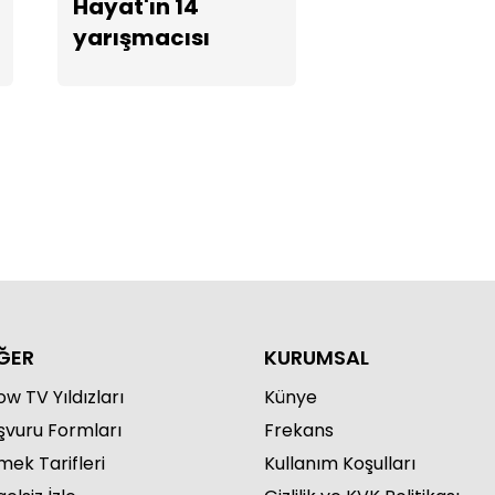
Hayat'ın 14
yarışmacısı
ĞER
KURUMSAL
w TV Yıldızları
Künye
şvuru Formları
Frekans
mek Tarifleri
Kullanım Koşulları