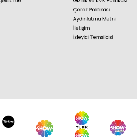
elsiz İzle
Gizlilik ve KVK Politikası
Çerez Politikası
Aydınlatma Metni
İletişim
İzleyici Temsilcisi