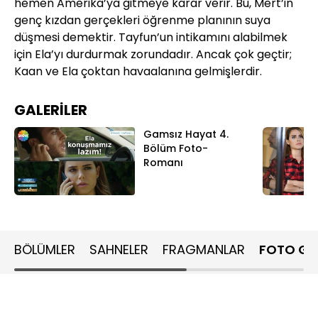
hemen Amerika’ya gitmeye karar verir. Bu, Mert’in
he
genç kızdan gerçekleri öğrenme planının suya
ge
düşmesi demektir. Tayfun’un intikamını alabilmek
dü
için Ela’yı durdurmak zorundadır. Ancak çok geçtir;
iç
Kaan ve Ela çoktan havaalanına gelmişlerdir.
Ka
GALERİLER
Gamsız Hayat 4.
Bölüm Foto-
Romanı
BÖLÜMLER
SAHNELER
FRAGMANLAR
FOTO GA