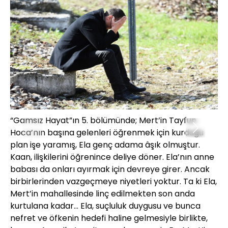
“Gamsız Hayat”ın 5. bölümünde; Mert’in Tayfun
“G
Hoca’nın başına gelenleri öğrenmek için kurduğu
Ho
plan işe yaramış, Ela genç adama âşık olmuştur.
pl
Kaan, ilişkilerini öğrenince deliye döner. Ela’nın anne
Ka
babası da onları ayırmak için devreye girer. Ancak
ba
birbirlerinden vazgeçmeye niyetleri yoktur. Ta ki Ela,
bi
Mert’in mahallesinde linç edilmekten son anda
Me
kurtulana kadar... Ela, suçluluk duygusu ve bunca
ku
nefret ve öfkenin hedefi haline gelmesiyle birlikte,
ne