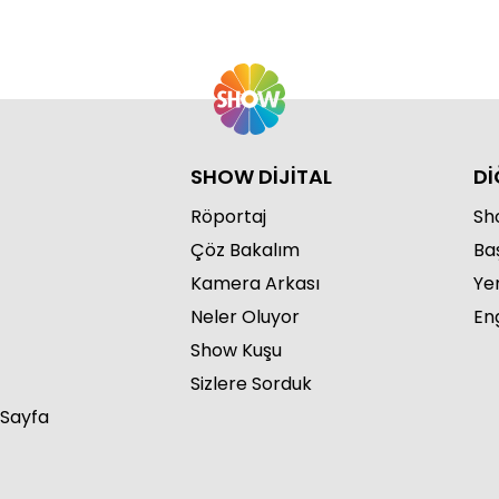
SHOW DİJİTAL
Dİ
Röportaj
Sho
Çöz Bakalım
Ba
Kamera Arkası
Ye
Neler Oluyor
Eng
Show Kuşu
Sizlere Sorduk
 Sayfa