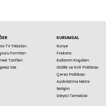
ĞER
KURUMSAL
w TV Yıldızları
Künye
şvuru Formları
Frekans
mek Tarifleri
Kullanım Koşulları
elsiz İzle
Gizlilik ve KVK Politikası
Çerez Politikası
Aydınlatma Metni
İletişim
İzleyici Temsilcisi