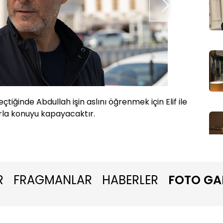
eçtiğinde Abdullah işin aslını öğrenmek için Elif ile
Ancak k
arla konuyu kapayacaktır.
R
FRAGMANLAR
HABERLER
FOTO GA