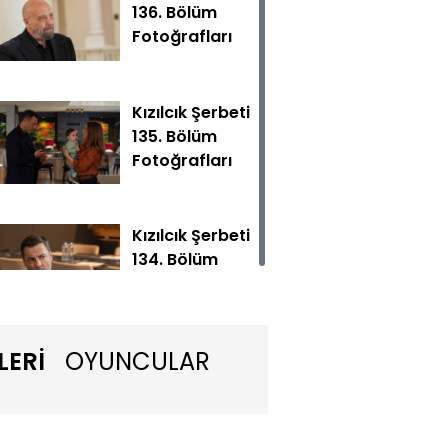
136. Bölüm
Fotoğrafları
Kızılcık Şerbeti
135. Bölüm
Fotoğrafları
onuyu bilen Nilay’ın bu işin peşini bırakmaya hiç de niyeti
Kızılcık Şerbeti
134. Bölüm
Fotoğrafları
LERİ
OYUNCULAR
Kızılcık Şerbeti
133. Bölüm
Fotoğrafları