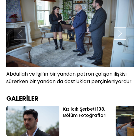
Abdullah ve Işıl’ın bir yandan patron çalışan ilişkisi
As
sürerken bir yandan da dostlukları perçinleniyordur.
hi
GALERİLER
Kızılcık Şerbeti 138.
Bölüm Fotoğrafları