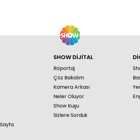
SHOW DİJİTAL
Dİ
Röportaj
Sho
Çöz Bakalım
Ba
Kamera Arkası
Ye
Neler Oluyor
Eng
Show Kuşu
Sizlere Sorduk
 Sayfa