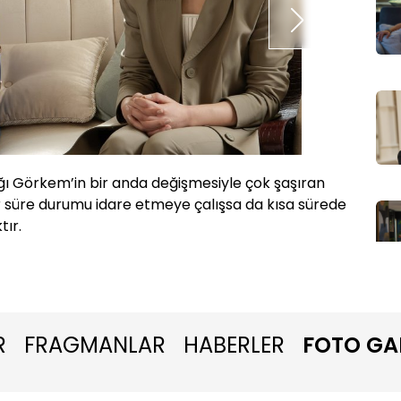
tığı Görkem’in bir anda değişmesiyle çok şaşıran
Çimen’i
 süre durumu idare etmeye çalışsa da kısa sürede
rahatsı
tır.
R
FRAGMANLAR
HABERLER
FOTO GA