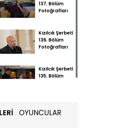
137. Bölüm
Fotoğrafları
Kızılcık Şerbeti
136. Bölüm
Fotoğrafları
n, Görkem’in düğününe gelmemiş olması babası olarak Ka
z etmiştir, bu konunun peşini bırakmayacaktır.
Kızılcık Şerbeti
135. Bölüm
Fotoğrafları
Kızılcık Şerbeti
LERİ
OYUNCULAR
134. Bölüm
Fotoğrafları