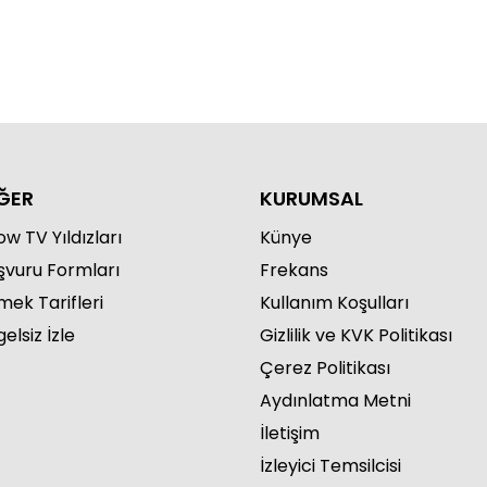
ĞER
KURUMSAL
w TV Yıldızları
Künye
şvuru Formları
Frekans
mek Tarifleri
Kullanım Koşulları
elsiz İzle
Gizlilik ve KVK Politikası
Çerez Politikası
Aydınlatma Metni
İletişim
İzleyici Temsilcisi