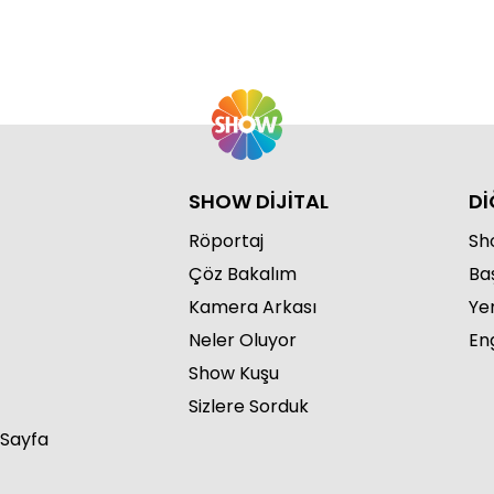
SHOW DİJİTAL
Dİ
Röportaj
Sho
Çöz Bakalım
Ba
Kamera Arkası
Ye
Neler Oluyor
Eng
Show Kuşu
Sizlere Sorduk
 Sayfa