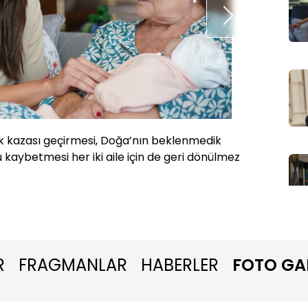
ik kazası geçirmesi, Doğa’nın beklenmedik
Doğa be
ybetmesi her iki aile için de geri dönülmez
R
FRAGMANLAR
HABERLER
FOTO GA