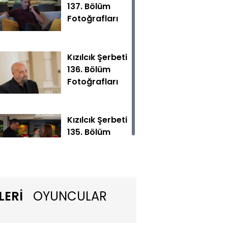
137. Bölüm
Fotoğrafları
Kızılcık Şerbeti
136. Bölüm
Fotoğrafları
beklerinden birini kaybetmesi nedeniyle Fatih’i suçlayac
Kızılcık Şerbeti
135. Bölüm
Fotoğrafları
Kızılcık Şerbeti
LERİ
OYUNCULAR
134. Bölüm
Fotoğrafları