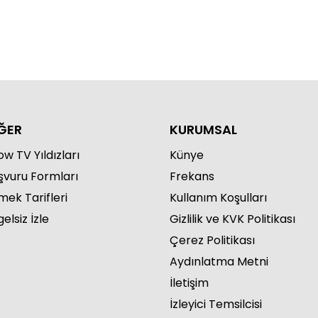
ĞER
KURUMSAL
w TV Yıldızları
Künye
şvuru Formları
Frekans
mek Tarifleri
Kullanım Koşulları
elsiz İzle
Gizlilik ve KVK Politikası
Çerez Politikası
Aydınlatma Metni
İletişim
İzleyici Temsilcisi