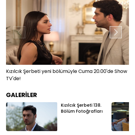
Kızılcık Şerbeti yeni bölümüyle Cuma 20.00'de Show
Kı
TV'de!
TV
GALERİLER
Kızılcık Şerbeti 138.
Bölüm Fotoğrafları