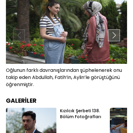
Oğlunun farklı davranışlarından şüphelenerek onu
Ab
takip eden Abdullah, Fatih’in, Aylin’le görüştüğünü
ne
öğrenmiştir.
ya
Ay
du
GALERİLER
Kızılcık Şerbeti 138.
Bölüm Fotoğrafları