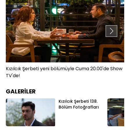
Kızılcık Şerbeti yeni bölümüyle Cuma 20.00'de Show
Kı
TV'de!
TV
GALERİLER
Kızılcık Şerbeti 138.
Bölüm Fotoğrafları