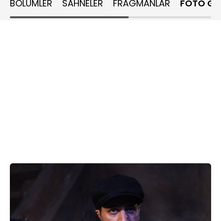
BÖLÜMLER
SAHNELER
FRAGMANLAR
FOTO GA