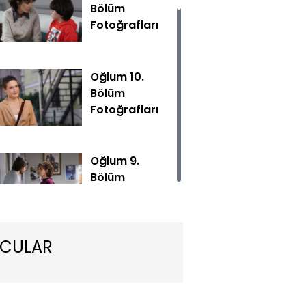
Bölüm
Fotoğrafları
Oğlum 10.
Bölüm
Fotoğrafları
le eve giden polisler kapıda Tuğrul ile karşılaşır.
Oğlum 9.
Bölüm
Fotoğrafları
CULAR
Oğlum 8.
Bölüm
Fotoğrafları