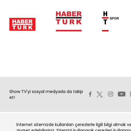
Show TV'yi sosyal medyada da takip
et!
İnternet sitemizde kullanılan çerezlerle ilgili bilgi almak 
Copyright 2026 Show Televizyon Yayıncılık A.Ş.
ziyaret edebilirsiniz. Sitemizi kullanarak çerezleri kullanm