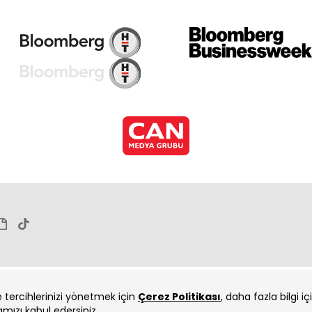
ve tercihlerinizi yönetmek için
Çerez Politikası
, daha fazla bilgi i
amızı kabul edersiniz.