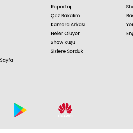
Röportaj
Sho
Çöz Bakalım
Ba
Kamera Arkası
Ye
Neler Oluyor
Eng
Show Kuşu
Sizlere Sorduk
 Sayfa