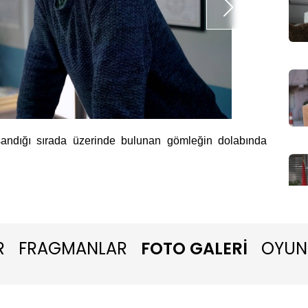
aşandığı sırada üzerinde bulunan gömleğin dolabında
Zeynep i
R
FRAGMANLAR
FOTO GALERİ
OYUN