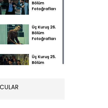
Bölüm
Fotoğrafları
Üç Kuruş 26.
Bölüm
Fotoğrafları
 Efe’den kurtulmaya çalışırken, Mesut’a verdiği zararın bed
ğır bir şekilde ödemek zorunda kalır.
Üç Kuruş 25.
Bölüm
Fotoğrafları
CULAR
Üç Kuruş 24.
Bölüm
Fotoğrafları