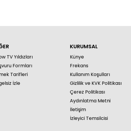
ĞER
KURUMSAL
w TV Yıldızları
Künye
şvuru Formları
Frekans
mek Tarifleri
Kullanım Koşulları
elsiz İzle
Gizlilik ve KVK Politikası
Çerez Politikası
Aydınlatma Metni
İletişim
İzleyici Temsilcisi