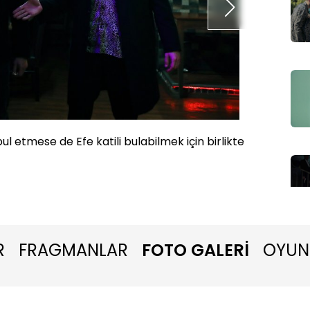
bul etmese de Efe katili bulabilmek için birlikte
Kartal,
kadar a
R
FRAGMANLAR
FOTO GALERİ
OYUN