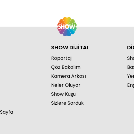
SHOW DİJİTAL
Dİ
Röportaj
Sho
Çöz Bakalım
Ba
Kamera Arkası
Ye
Neler Oluyor
Eng
Show Kuşu
Sizlere Sorduk
 Sayfa