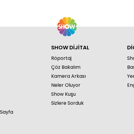
SHOW DİJİTAL
Dİ
Röportaj
Sho
Çöz Bakalım
Ba
Kamera Arkası
Ye
Neler Oluyor
Eng
Show Kuşu
Sizlere Sorduk
 Sayfa