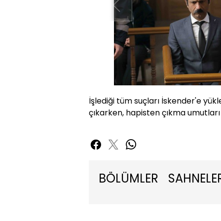
İşlediği tüm suçları İskender'e yü
çıkarken, hapisten çıkma umutları
BÖLÜMLER
SAHNELE