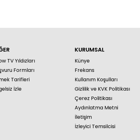
ĞER
KURUMSAL
w TV Yıldızları
Künye
şvuru Formları
Frekans
mek Tarifleri
Kullanım Koşulları
elsiz İzle
Gizlilik ve KVK Politikası
Çerez Politikası
Aydınlatma Metni
İletişim
İzleyici Temsilcisi