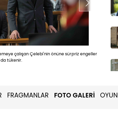
klemeye çalışan Çelebi'nin önüne sürpriz engeller
Rüya Çi
 da tükenir.
sıvarke
edecek r
R
FRAGMANLAR
FOTO GALERİ
OYUN