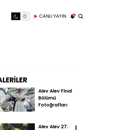
5
CANLI YAYIN
LERİLER
Alev Alev Final
Bölümü
Fotoğrafları
Alev Alev 27.