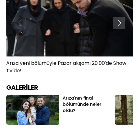
Arıza yeni bölümüyle Pazar akşamı 20.00'de Show
Ar
TV'de!
TV
GALERİLER
Arıza'nın final
bölümünde neler
oldu?